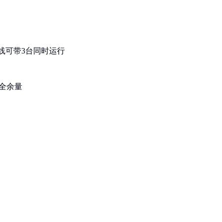
方线可带3台同时运行
安全余量