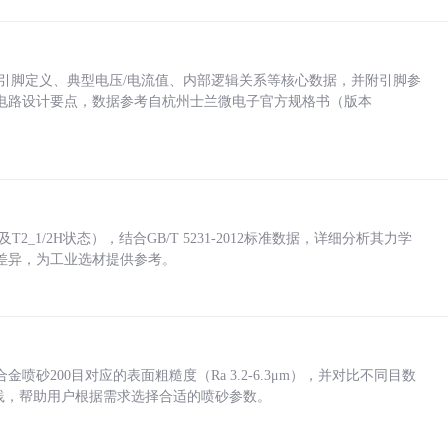
括各引脚定义、典型电压/电流值、内部逻辑关系等核心数据，并附引脚参
电路设计要点，数据参考自杭州士兰微电子官方规格书（版本
_1/2H状态），结合GB/T 5231-2012标准数据，详细分析其力学
差异，为工业选材提供参考。
砂200目对应的表面粗糙度（Ra 3.2-6.3μm），并对比不同目数
业实践，帮助用户根据需求选择合适的喷砂参数。