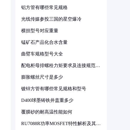
铝方管有哪些常见规格
光线传媒参投三国的星空爆冷
横担型号对应重量
锰矿石产品化合水含量
曲臂车规格型号大全
配电柜母排螺栓力矩要求及连接规范详
解
膨胀螺丝尺寸是多少
镀锌方管有哪些常见规格和型号
D400球墨铸铁井盖重多少
覆膜砂的耐高温性能如何
RU7088R功率MOSFET特性解析及其在
可调电源设计中的实践