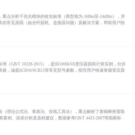
点分析千兆光模块的收光标准（典型值为-3dBm至-24dBm），并
常的常见原因（如光纤损耗、连接器问题）及解决方案，帮助用户快
/T 10228-2015），提供1000kVA变压器损耗计算实例，分步
，涵盖SCB10/SCB13等常见型号参数，指导用户快速掌握变压器
法（理论公式法、查表法、在线工具法），重点解析了黄铜棒密度取
计算案例、误差分析及选材建议，数据参考GB/T 4423-2007等国家标