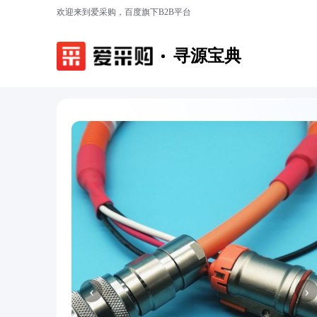
欢迎来到爱采购，百度旗下B2B平台
寻源宝典
‹
›