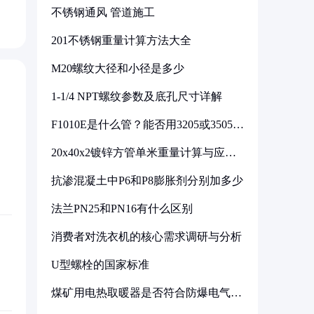
不锈钢通风 管道施工
201不锈钢重量计算方法大全
M20螺纹大径和小径是多少
1-1/4 NPT螺纹参数及底孔尺寸详解
F1010E是什么管？能否用3205或3505代
换
20x40x2镀锌方管单米重量计算与应用
分析
抗渗混凝土中P6和P8膨胀剂分别加多少
法兰PN25和PN16有什么区别
消费者对洗衣机的核心需求调研与分析
U型螺栓的国家标准
煤矿用电热取暖器是否符合防爆电气设
备标准