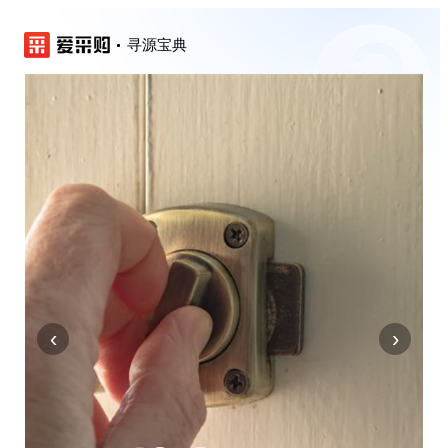
寻源宝典
‹
›