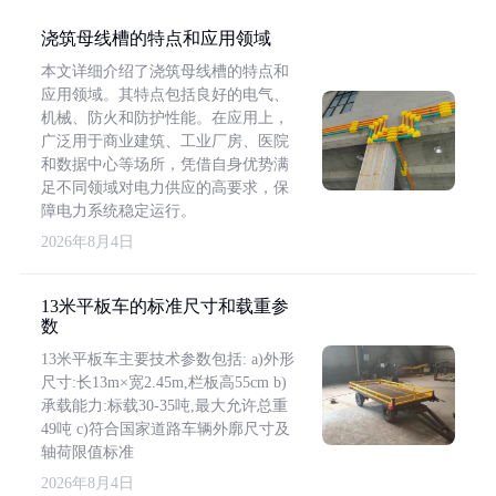
浇筑母线槽的特点和应用领域
本文详细介绍了浇筑母线槽的特点和
应用领域。其特点包括良好的电气、
机械、防火和防护性能。在应用上，
广泛用于商业建筑、工业厂房、医院
和数据中心等场所，凭借自身优势满
足不同领域对电力供应的高要求，保
障电力系统稳定运行。
2026年8月4日
13米平板车的标准尺寸和载重参
数
13米平板车主要技术参数包括: a)外形
尺寸:长13m×宽2.45m,栏板高55cm b)
承载能力:标载30-35吨,最大允许总重
49吨 c)符合国家道路车辆外廓尺寸及
轴荷限值标准
2026年8月4日