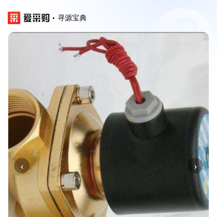
寻源宝典
‹
›