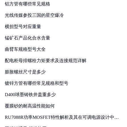
铝方管有哪些常见规格
光线传媒参投三国的星空爆冷
横担型号对应重量
锰矿石产品化合水含量
曲臂车规格型号大全
配电柜母排螺栓力矩要求及连接规范详解
膨胀螺丝尺寸是多少
镀锌方管有哪些常见规格和型号
D400球墨铸铁井盖重多少
覆膜砂的耐高温性能如何
RU7088R功率MOSFET特性解析及其在可调电源设计中的
实践