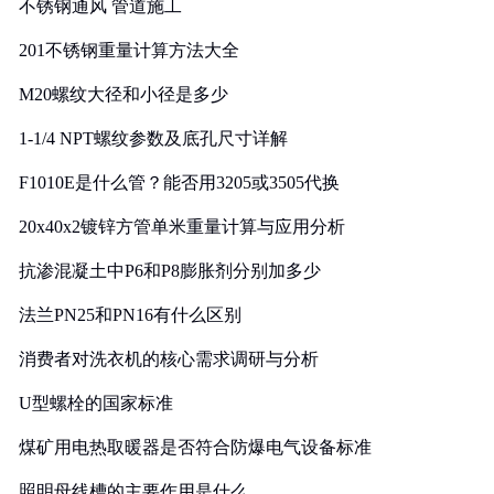
不锈钢通风 管道施工
201不锈钢重量计算方法大全
M20螺纹大径和小径是多少
1-1/4 NPT螺纹参数及底孔尺寸详解
F1010E是什么管？能否用3205或3505代换
20x40x2镀锌方管单米重量计算与应用分析
抗渗混凝土中P6和P8膨胀剂分别加多少
法兰PN25和PN16有什么区别
消费者对洗衣机的核心需求调研与分析
U型螺栓的国家标准
煤矿用电热取暖器是否符合防爆电气设备标准
照明母线槽的主要作用是什么