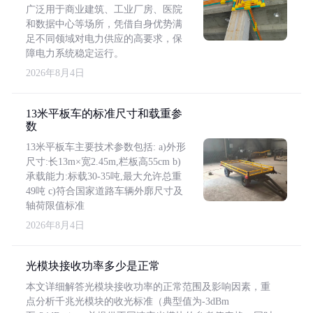
广泛用于商业建筑、工业厂房、医院
和数据中心等场所，凭借自身优势满
足不同领域对电力供应的高要求，保
障电力系统稳定运行。
2026年8月4日
13米平板车的标准尺寸和载重参
数
13米平板车主要技术参数包括: a)外形
尺寸:长13m×宽2.45m,栏板高55cm b)
承载能力:标载30-35吨,最大允许总重
49吨 c)符合国家道路车辆外廓尺寸及
轴荷限值标准
2026年8月4日
光模块接收功率多少是正常
本文详细解答光模块接收功率的正常范围及影响因素，重
点分析千兆光模块的收光标准（典型值为-3dBm