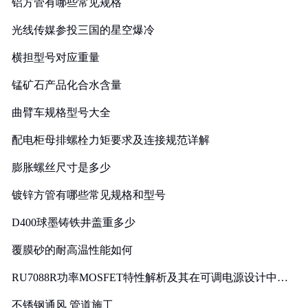
铝方管有哪些常见规格
光线传媒参投三国的星空爆冷
横担型号对应重量
锰矿石产品化合水含量
曲臂车规格型号大全
配电柜母排螺栓力矩要求及连接规范详解
膨胀螺丝尺寸是多少
镀锌方管有哪些常见规格和型号
D400球墨铸铁井盖重多少
覆膜砂的耐高温性能如何
RU7088R功率MOSFET特性解析及其在可调电源设计中的
实践
不锈钢通风 管道施工