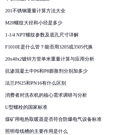
201不锈钢重量计算方法大全
M20螺纹大径和小径是多少
1-1/4 NPT螺纹参数及底孔尺寸详解
F1010E是什么管？能否用3205或3505代换
20x40x2镀锌方管单米重量计算与应用分析
抗渗混凝土中P6和P8膨胀剂分别加多少
法兰PN25和PN16有什么区别
消费者对洗衣机的核心需求调研与分析
U型螺栓的国家标准
煤矿用电热取暖器是否符合防爆电气设备标准
照明母线槽的主要作用是什么