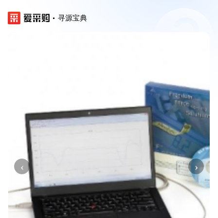
寻源宝典
‹
›