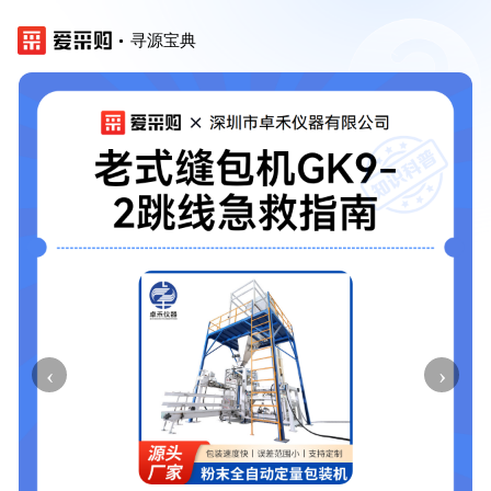
寻源宝典
‹
›