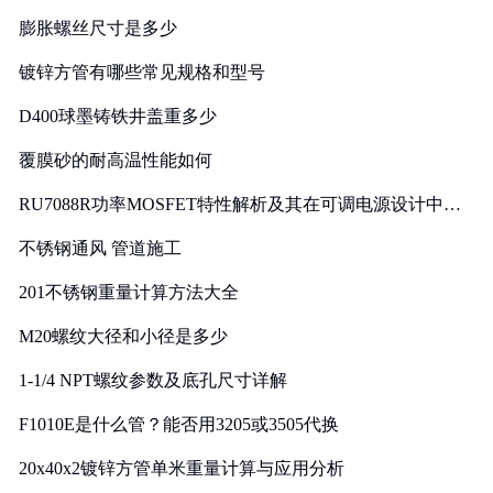
膨胀螺丝尺寸是多少
镀锌方管有哪些常见规格和型号
D400球墨铸铁井盖重多少
覆膜砂的耐高温性能如何
RU7088R功率MOSFET特性解析及其在可调电源设计中的
实践
不锈钢通风 管道施工
201不锈钢重量计算方法大全
M20螺纹大径和小径是多少
1-1/4 NPT螺纹参数及底孔尺寸详解
F1010E是什么管？能否用3205或3505代换
20x40x2镀锌方管单米重量计算与应用分析