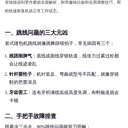
穿线错误到零件磨损全面解析，附带趣味比喻和实用调整技巧，帮
助快速恢复机器正常工作状态。
一、跳线问题的三大元凶
老式缝包机跳线就像跳舞踩错拍子，常见病因有三个：
线团闹脾气
：底线或面线穿错轨道，线张力过紧过松都
会让线迹凌乱
针杆耍性子
：机针装反、弯曲或型号不匹配，就像穿错
鞋的芭蕾演员
牙齿罢工
：送布牙积满线垢或高度失调，布料输送就会
卡顿
二、手把手故障排查
跟着这三步走，80%跳线问题能迎刃而解：