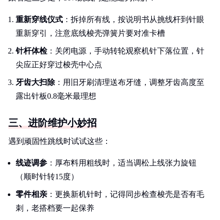
重新穿线仪式
：拆掉所有线，按说明书从挑线杆到针眼
重新穿引，注意底线梭壳弹簧片要对准卡槽
针杆体检
：关闭电源，手动转轮观察机针下落位置，针
尖应正好穿过梭壳中心点
牙齿大扫除
：用旧牙刷清理送布牙缝，调整牙齿高度至
露出针板0.8毫米最理想
三、进阶维护小妙招
遇到顽固性跳线时试试这些：
线迹调参
：厚布料用粗线时，适当调松上线张力旋钮
（顺时针转15度）
零件相亲
：更换新机针时，记得同步检查梭壳是否有毛
刺，老搭档要一起保养