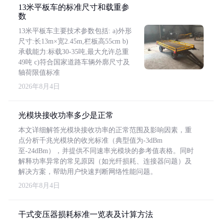
13米平板车的标准尺寸和载重参
数
13米平板车主要技术参数包括: a)外形
尺寸:长13m×宽2.45m,栏板高55cm b)
承载能力:标载30-35吨,最大允许总重
49吨 c)符合国家道路车辆外廓尺寸及
轴荷限值标准
2026年8月4日
光模块接收功率多少是正常
本文详细解答光模块接收功率的正常范围及影响因素，重
点分析千兆光模块的收光标准（典型值为-3dBm
至-24dBm），并提供不同速率光模块的参考值表格。同时
解释功率异常的常见原因（如光纤损耗、连接器问题）及
解决方案，帮助用户快速判断网络性能问题。
2026年8月4日
干式变压器损耗标准一览表及计算方法