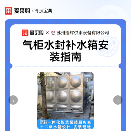
寻源宝典
‹
›