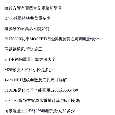
镀锌方管有哪些常见规格和型号
D400球墨铸铁井盖重多少
覆膜砂的耐高温性能如何
RU7088R功率MOSFET特性解析及其在可调电源设计中的
实践
不锈钢通风 管道施工
201不锈钢重量计算方法大全
M20螺纹大径和小径是多少
1-1/4 NPT螺纹参数及底孔尺寸详解
F1010E是什么管？能否用3205或3505代换
20x40x2镀锌方管单米重量计算与应用分析
抗渗混凝土中P6和P8膨胀剂分别加多少