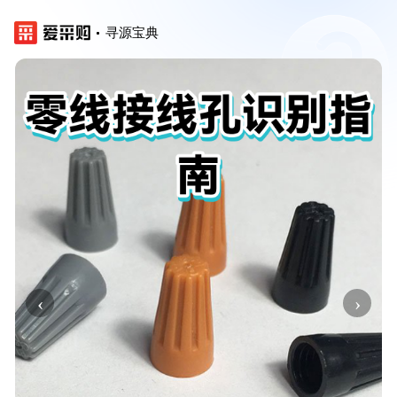
寻源宝典
‹
›