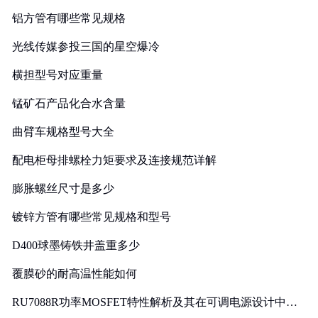
铝方管有哪些常见规格
光线传媒参投三国的星空爆冷
横担型号对应重量
锰矿石产品化合水含量
曲臂车规格型号大全
配电柜母排螺栓力矩要求及连接规范详解
膨胀螺丝尺寸是多少
镀锌方管有哪些常见规格和型号
D400球墨铸铁井盖重多少
覆膜砂的耐高温性能如何
RU7088R功率MOSFET特性解析及其在可调电源设计中的
实践