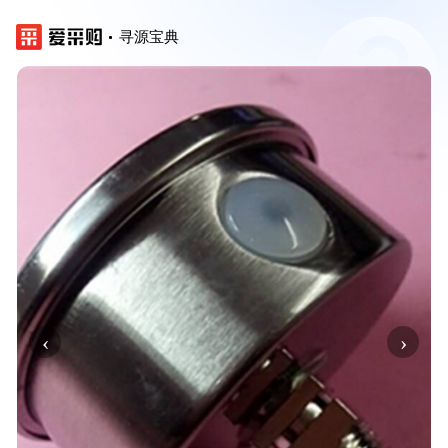
寻源宝典
‹
›