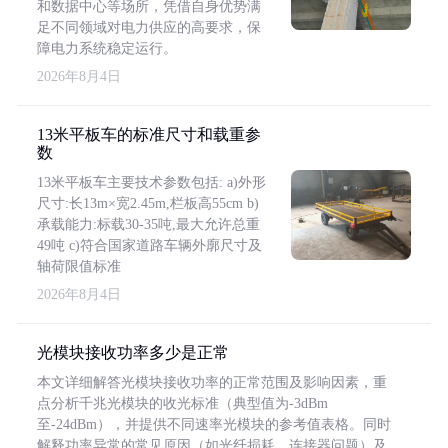
和数据中心等场所，凭借自身优势满
足不同领域对电力供应的高要求，保
障电力系统稳定运行。
2026年8月4日
13米平板车的标准尺寸和载重参
数
13米平板车主要技术参数包括: a)外形
尺寸:长13m×宽2.45m,栏板高55cm b)
承载能力:标载30-35吨,最大允许总重
49吨 c)符合国家道路车辆外廓尺寸及
轴荷限值标准
2026年8月4日
光模块接收功率多少是正常
本文详细解答光模块接收功率的正常范围及影响因素，重
点分析千兆光模块的收光标准（典型值为-3dBm
至-24dBm），并提供不同速率光模块的参考值表格。同时
解释功率异常的常见原因（如光纤损耗、连接器问题）及