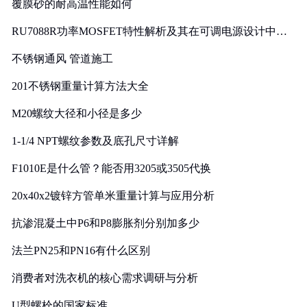
覆膜砂的耐高温性能如何
RU7088R功率MOSFET特性解析及其在可调电源设计中的
实践
不锈钢通风 管道施工
201不锈钢重量计算方法大全
M20螺纹大径和小径是多少
1-1/4 NPT螺纹参数及底孔尺寸详解
F1010E是什么管？能否用3205或3505代换
20x40x2镀锌方管单米重量计算与应用分析
抗渗混凝土中P6和P8膨胀剂分别加多少
法兰PN25和PN16有什么区别
消费者对洗衣机的核心需求调研与分析
U型螺栓的国家标准