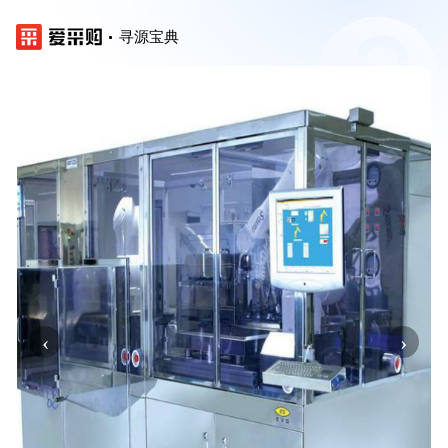
寻源宝典
‹
›