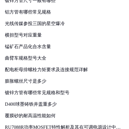
镀锌方管尺寸一般有哪些
铝方管有哪些常见规格
光线传媒参投三国的星空爆冷
横担型号对应重量
锰矿石产品化合水含量
曲臂车规格型号大全
配电柜母排螺栓力矩要求及连接规范详解
膨胀螺丝尺寸是多少
镀锌方管有哪些常见规格和型号
D400球墨铸铁井盖重多少
覆膜砂的耐高温性能如何
RU7088R功率MOSFET特性解析及其在可调电源设计中的