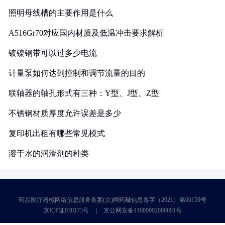
照明母线槽的主要作用是什么
A516Gr70对应国内材质及低温冲击要求解析
镀镍钢带可以过多少电流
计量泵如何达到控制和调节流量的目的
联轴器的轴孔形式有三种：Y型、J型、Z型
不锈钢材质厚度允许误差是多少
复印机出租有哪些常见模式
溶于水的润滑剂的种类
药品医疗器械网络信息服务备案(京)网药械信息备字（2021）第00159号
京ICP证030173号
京公网安备11000002000001号