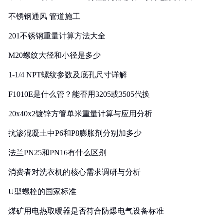
实践
不锈钢通风 管道施工
201不锈钢重量计算方法大全
M20螺纹大径和小径是多少
1-1/4 NPT螺纹参数及底孔尺寸详解
F1010E是什么管？能否用3205或3505代换
20x40x2镀锌方管单米重量计算与应用分析
抗渗混凝土中P6和P8膨胀剂分别加多少
法兰PN25和PN16有什么区别
消费者对洗衣机的核心需求调研与分析
U型螺栓的国家标准
煤矿用电热取暖器是否符合防爆电气设备标准