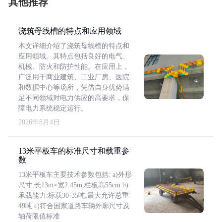
其他推荐
浇筑母线槽的特点和应用领域
本文详细介绍了浇筑母线槽的特点和
应用领域。其特点包括良好的电气、
机械、防火和防护性能。在应用上，
广泛用于商业建筑、工业厂房、医院
和数据中心等场所，凭借自身优势满
足不同领域对电力供应的高要求，保
障电力系统稳定运行。
2026年8月4日
13米平板车的标准尺寸和载重参
数
13米平板车主要技术参数包括: a)外形
尺寸:长13m×宽2.45m,栏板高55cm b)
承载能力:标载30-35吨,最大允许总重
49吨 c)符合国家道路车辆外廓尺寸及
轴荷限值标准