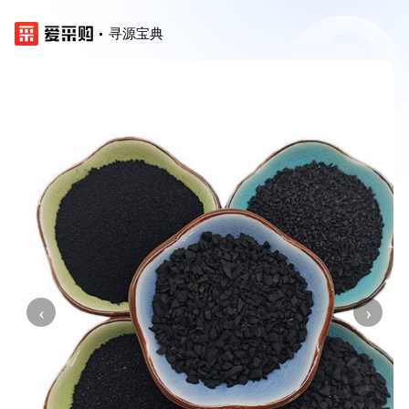
寻源宝典
‹
›