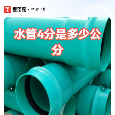
寻源宝典
‹
›