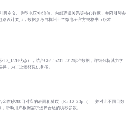
括各引脚定义、典型电压/电流值、内部逻辑关系等核心数据，并附引脚参
电路设计要点，数据参考自杭州士兰微电子官方规格书（版本
_1/2H状态），结合GB/T 5231-2012标准数据，详细分析其力学
差异，为工业选材提供参考。
砂200目对应的表面粗糙度（Ra 3.2-6.3μm），并对比不同目数
业实践，帮助用户根据需求选择合适的喷砂参数。