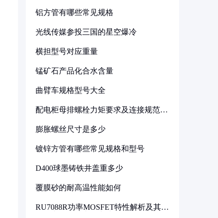
铝方管有哪些常见规格
光线传媒参投三国的星空爆冷
横担型号对应重量
锰矿石产品化合水含量
曲臂车规格型号大全
配电柜母排螺栓力矩要求及连接规范详
解
膨胀螺丝尺寸是多少
镀锌方管有哪些常见规格和型号
D400球墨铸铁井盖重多少
覆膜砂的耐高温性能如何
RU7088R功率MOSFET特性解析及其在
可调电源设计中的实践