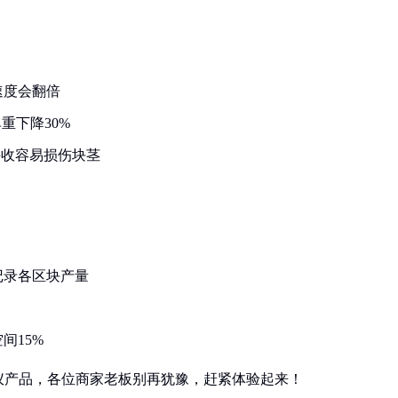
速度会翻倍
重下降30%
采收容易损伤块茎
），记录各区块产量
病
间15%
仪产品，各位商家老板别再犹豫，赶紧体验起来！