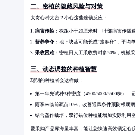
二、密植的隐藏风险与对策
太贪心种太密？小心这些连锁反应：
病害传染
：株距小于20厘米时，叶部病害传播
营养争夺
：地下块茎可能长成"瘦麻秆"，平均单
采收困难
：密植田人工采收费时多50%，机械
三、动态调整的种植智慧
聪明的种植者会这样做：
第一年先试种3种密度（4500/5000/5500株
雨季来临前疏苗10%，改善通风条件预防根腐
结合垄作栽培，双行错位种植能增加实际利用空
爱采购产品库海量丰富，能让您快速高效锁定心