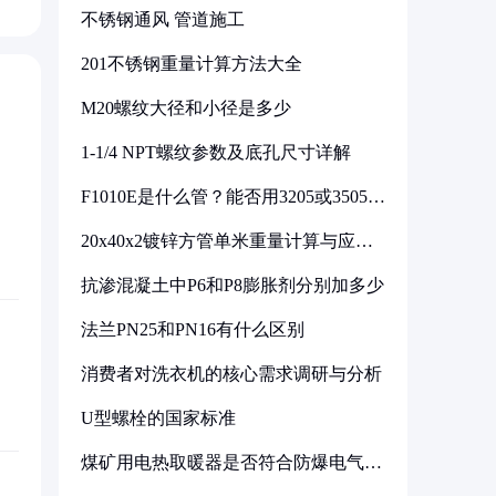
不锈钢通风 管道施工
201不锈钢重量计算方法大全
M20螺纹大径和小径是多少
1-1/4 NPT螺纹参数及底孔尺寸详解
F1010E是什么管？能否用3205或3505代
换
20x40x2镀锌方管单米重量计算与应用
分析
抗渗混凝土中P6和P8膨胀剂分别加多少
法兰PN25和PN16有什么区别
消费者对洗衣机的核心需求调研与分析
U型螺栓的国家标准
煤矿用电热取暖器是否符合防爆电气设
备标准