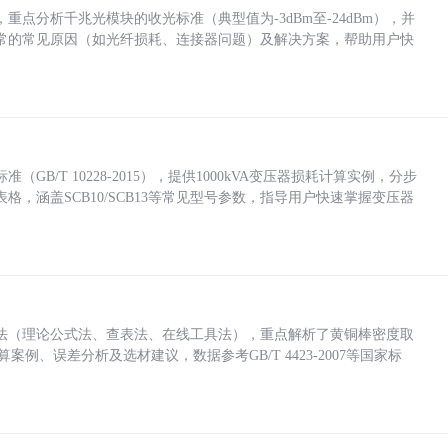
点分析千兆光模块的收光标准（典型值为-3dBm至-24dBm），并
常的常见原因（如光纤损耗、连接器问题）及解决方案，帮助用户快
/T 10228-2015），提供1000kVA变压器损耗计算实例，分步
，涵盖SCB10/SCB13等常见型号参数，指导用户快速掌握变压器
法（理论公式法、查表法、在线工具法），重点解析了黄铜棒密度取
计算案例、误差分析及选材建议，数据参考GB/T 4423-2007等国家标