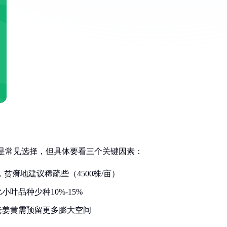
0株是常见选择，但具体要看三个关键因素：
，贫瘠地建议稀疏些（4500株/亩）
叶品种少种10%-15%
老姜黄需预留更多膨大空间