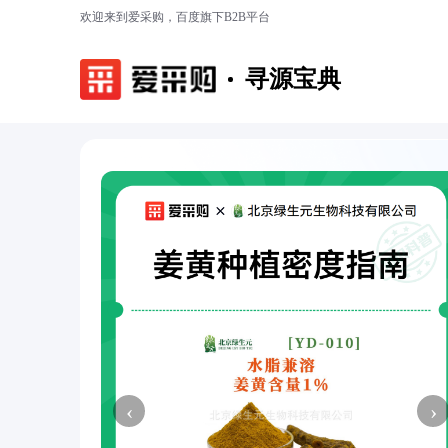
欢迎来到爱采购，百度旗下B2B平台
寻源宝典
‹
›