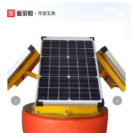
寻源宝典
‹
›