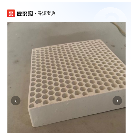
寻源宝典
‹
›