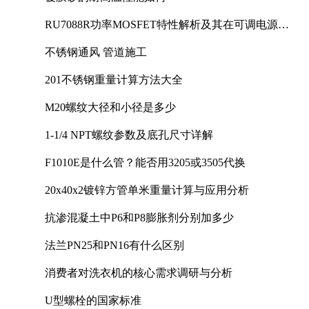
RU7088R功率MOSFET特性解析及其在可调电源设
计中的实践
不锈钢通风 管道施工
201不锈钢重量计算方法大全
M20螺纹大径和小径是多少
1-1/4 NPT螺纹参数及底孔尺寸详解
F1010E是什么管？能否用3205或3505代换
20x40x2镀锌方管单米重量计算与应用分析
抗渗混凝土中P6和P8膨胀剂分别加多少
法兰PN25和PN16有什么区别
消费者对洗衣机的核心需求调研与分析
U型螺栓的国家标准