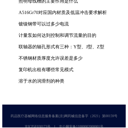
照明母线槽的主要作用是什么
A516Gr70对应国内材质及低温冲击要求解析
镀镍钢带可以过多少电流
计量泵如何达到控制和调节流量的目的
联轴器的轴孔形式有三种：Y型、J型、Z型
不锈钢材质厚度允许误差是多少
复印机出租有哪些常见模式
溶于水的润滑剂的种类
药品医疗器械网络信息服务备案(京)网药械信息备字（2021）第00159号
京ICP证030173号
京公网安备11000002000001号