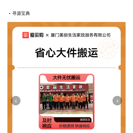
寻源宝典
‹
›