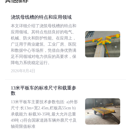
其他推荐
浇筑母线槽的特点和应用领域
本文详细介绍了浇筑母线槽的特点和
应用领域。其特点包括良好的电气、
机械、防火和防护性能。在应用上，
广泛用于商业建筑、工业厂房、医院
和数据中心等场所，凭借自身优势满
足不同领域对电力供应的高要求，保
障电力系统稳定运行。
2026年8月4日
13米平板车的标准尺寸和载重参
数
13米平板车主要技术参数包括: a)外形
尺寸:长13m×宽2.45m,栏板高55cm b)
承载能力:标载30-35吨,最大允许总重
49吨 c)符合国家道路车辆外廓尺寸及
轴荷限值标准