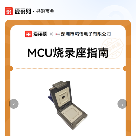
寻源宝典
‹
›