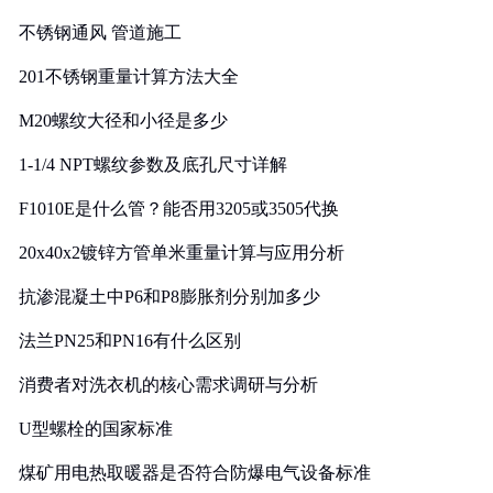
实践
不锈钢通风 管道施工
201不锈钢重量计算方法大全
M20螺纹大径和小径是多少
1-1/4 NPT螺纹参数及底孔尺寸详解
F1010E是什么管？能否用3205或3505代换
20x40x2镀锌方管单米重量计算与应用分析
抗渗混凝土中P6和P8膨胀剂分别加多少
法兰PN25和PN16有什么区别
消费者对洗衣机的核心需求调研与分析
U型螺栓的国家标准
煤矿用电热取暖器是否符合防爆电气设备标准