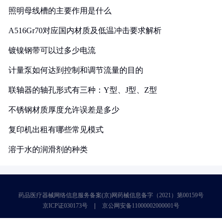
照明母线槽的主要作用是什么
A516Gr70对应国内材质及低温冲击要求解析
镀镍钢带可以过多少电流
计量泵如何达到控制和调节流量的目的
联轴器的轴孔形式有三种：Y型、J型、Z型
不锈钢材质厚度允许误差是多少
复印机出租有哪些常见模式
溶于水的润滑剂的种类
药品医疗器械网络信息服务备案(京)网药械信息备字（2021）第00159号
京ICP证030173号
京公网安备11000002000001号