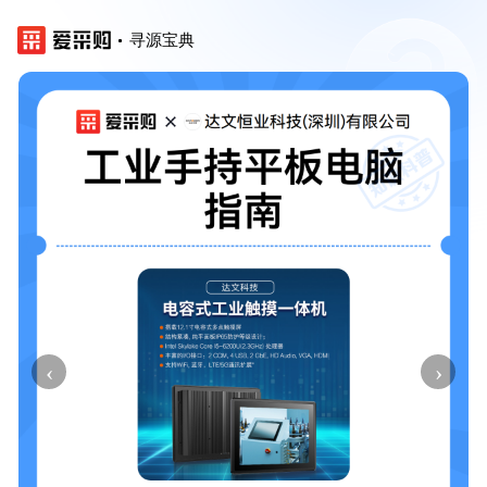
寻源宝典
‹
›