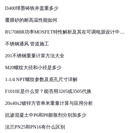
D400球墨铸铁井盖重多少
覆膜砂的耐高温性能如何
RU7088R功率MOSFET特性解析及其在可调电源设计中的
实践
不锈钢通风 管道施工
201不锈钢重量计算方法大全
M20螺纹大径和小径是多少
1-1/4 NPT螺纹参数及底孔尺寸详解
F1010E是什么管？能否用3205或3505代换
20x40x2镀锌方管单米重量计算与应用分析
抗渗混凝土中P6和P8膨胀剂分别加多少
法兰PN25和PN16有什么区别