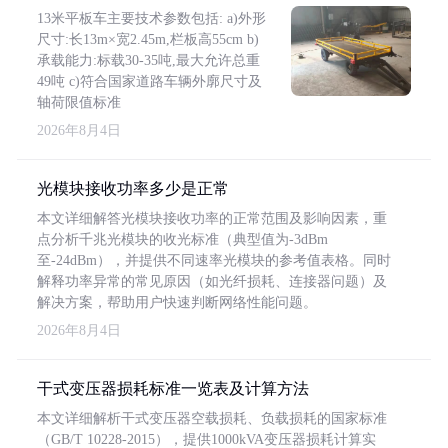
13米平板车主要技术参数包括: a)外形
尺寸:长13m×宽2.45m,栏板高55cm b)
承载能力:标载30-35吨,最大允许总重
49吨 c)符合国家道路车辆外廓尺寸及
轴荷限值标准
2026年8月4日
光模块接收功率多少是正常
本文详细解答光模块接收功率的正常范围及影响因素，重
点分析千兆光模块的收光标准（典型值为-3dBm
至-24dBm），并提供不同速率光模块的参考值表格。同时
解释功率异常的常见原因（如光纤损耗、连接器问题）及
解决方案，帮助用户快速判断网络性能问题。
2026年8月4日
干式变压器损耗标准一览表及计算方法
本文详细解析干式变压器空载损耗、负载损耗的国家标准
（GB/T 10228-2015），提供1000kVA变压器损耗计算实