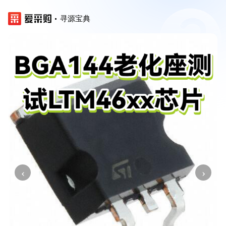
寻源宝典
‹
›