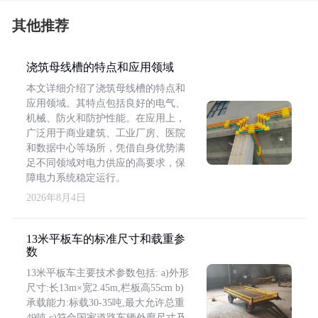
其他推荐
浇筑母线槽的特点和应用领域
本文详细介绍了浇筑母线槽的特点和
应用领域。其特点包括良好的电气、
机械、防火和防护性能。在应用上，
广泛用于商业建筑、工业厂房、医院
和数据中心等场所，凭借自身优势满
足不同领域对电力供应的高要求，保
障电力系统稳定运行。
2026年8月4日
13米平板车的标准尺寸和载重参
数
13米平板车主要技术参数包括: a)外形
尺寸:长13m×宽2.45m,栏板高55cm b)
承载能力:标载30-35吨,最大允许总重
49吨 c)符合国家道路车辆外廓尺寸及