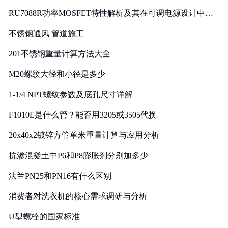
RU7088R功率MOSFET特性解析及其在可调电源设计中的
实践
不锈钢通风 管道施工
201不锈钢重量计算方法大全
M20螺纹大径和小径是多少
1-1/4 NPT螺纹参数及底孔尺寸详解
F1010E是什么管？能否用3205或3505代换
20x40x2镀锌方管单米重量计算与应用分析
抗渗混凝土中P6和P8膨胀剂分别加多少
法兰PN25和PN16有什么区别
消费者对洗衣机的核心需求调研与分析
U型螺栓的国家标准