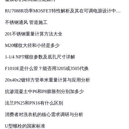
RU7088R功率MOSFET特性解析及其在可调电源设计中的
实践
不锈钢通风 管道施工
201不锈钢重量计算方法大全
M20螺纹大径和小径是多少
1-1/4 NPT螺纹参数及底孔尺寸详解
F1010E是什么管？能否用3205或3505代换
20x40x2镀锌方管单米重量计算与应用分析
抗渗混凝土中P6和P8膨胀剂分别加多少
法兰PN25和PN16有什么区别
消费者对洗衣机的核心需求调研与分析
U型螺栓的国家标准