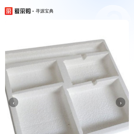
寻源宝典
‹
›