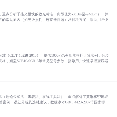
点分析千兆光模块的收光标准（典型值为-3dBm至-24dBm），并
常的常见原因（如光纤损耗、连接器问题）及解决方案，帮助用户快
/T 10228-2015），提供1000kVA变压器损耗计算实例，分步
，涵盖SCB10/SCB13等常见型号参数，指导用户快速掌握变压器
法（理论公式法、查表法、在线工具法），重点解析了黄铜棒密度取
计算案例、误差分析及选材建议，数据参考GB/T 4423-2007等国家标