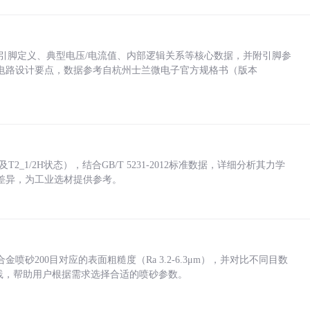
括各引脚定义、典型电压/电流值、内部逻辑关系等核心数据，并附引脚参
电路设计要点，数据参考自杭州士兰微电子官方规格书（版本
_1/2H状态），结合GB/T 5231-2012标准数据，详细分析其力学
差异，为工业选材提供参考。
砂200目对应的表面粗糙度（Ra 3.2-6.3μm），并对比不同目数
业实践，帮助用户根据需求选择合适的喷砂参数。