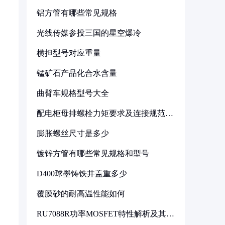
铝方管有哪些常见规格
光线传媒参投三国的星空爆冷
横担型号对应重量
锰矿石产品化合水含量
曲臂车规格型号大全
配电柜母排螺栓力矩要求及连接规范详
解
膨胀螺丝尺寸是多少
镀锌方管有哪些常见规格和型号
D400球墨铸铁井盖重多少
覆膜砂的耐高温性能如何
RU7088R功率MOSFET特性解析及其在
可调电源设计中的实践