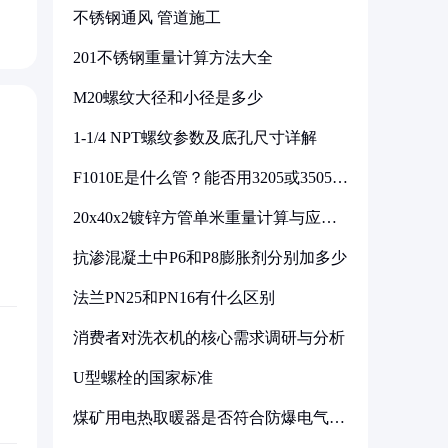
不锈钢通风 管道施工
201不锈钢重量计算方法大全
M20螺纹大径和小径是多少
1-1/4 NPT螺纹参数及底孔尺寸详解
F1010E是什么管？能否用3205或3505代
换
20x40x2镀锌方管单米重量计算与应用
分析
抗渗混凝土中P6和P8膨胀剂分别加多少
法兰PN25和PN16有什么区别
消费者对洗衣机的核心需求调研与分析
U型螺栓的国家标准
煤矿用电热取暖器是否符合防爆电气设
备标准