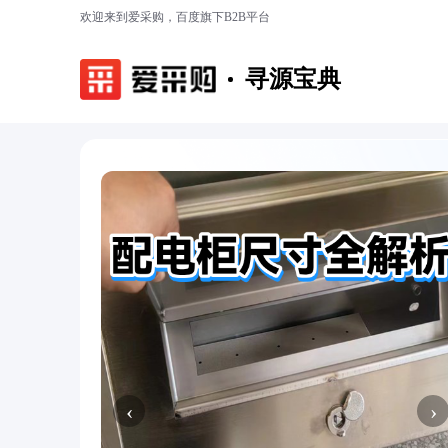
欢迎来到爱采购，百度旗下B2B平台
寻源宝典
‹
›