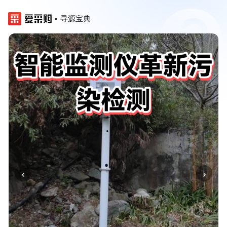
寻源宝典
‹
›