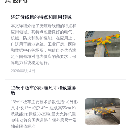
其他推荐
浇筑母线槽的特点和应用领域
本文详细介绍了浇筑母线槽的特点和
应用领域。其特点包括良好的电气、
机械、防火和防护性能。在应用上，
广泛用于商业建筑、工业厂房、医院
和数据中心等场所，凭借自身优势满
足不同领域对电力供应的高要求，保
障电力系统稳定运行。
2026年8月4日
13米平板车的标准尺寸和载重参
数
13米平板车主要技术参数包括: a)外形
尺寸:长13m×宽2.45m,栏板高55cm b)
承载能力:标载30-35吨,最大允许总重
49吨 c)符合国家道路车辆外廓尺寸及
轴荷限值标准