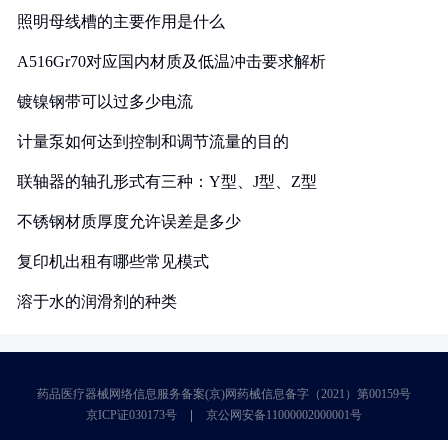
照明母线槽的主要作用是什么
A516Gr70对应国内材质及低温冲击要求解析
镀镍钢带可以过多少电流
计量泵如何达到控制和调节流量的目的
联轴器的轴孔形式有三种：Y型、J型、Z型
不锈钢材质厚度允许误差是多少
复印机出租有哪些常见模式
溶于水的润滑剂的种类
药品医疗器械网络信息服务备案(京)网药械信息备字（2021）第00159号
京ICP证030173号
京公网安备11000002000001号