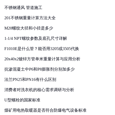
实践
不锈钢通风 管道施工
201不锈钢重量计算方法大全
M20螺纹大径和小径是多少
1-1/4 NPT螺纹参数及底孔尺寸详解
F1010E是什么管？能否用3205或3505代换
20x40x2镀锌方管单米重量计算与应用分析
抗渗混凝土中P6和P8膨胀剂分别加多少
法兰PN25和PN16有什么区别
消费者对洗衣机的核心需求调研与分析
U型螺栓的国家标准
煤矿用电热取暖器是否符合防爆电气设备标准