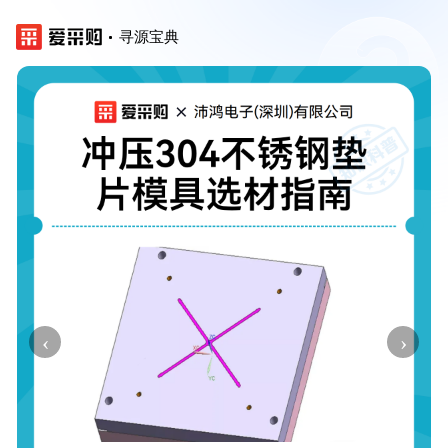
寻源宝典
‹
›