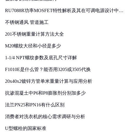
RU7088R功率MOSFET特性解析及其在可调电源设计中的
实践
不锈钢通风 管道施工
201不锈钢重量计算方法大全
M20螺纹大径和小径是多少
1-1/4 NPT螺纹参数及底孔尺寸详解
F1010E是什么管？能否用3205或3505代换
20x40x2镀锌方管单米重量计算与应用分析
抗渗混凝土中P6和P8膨胀剂分别加多少
法兰PN25和PN16有什么区别
消费者对洗衣机的核心需求调研与分析
U型螺栓的国家标准