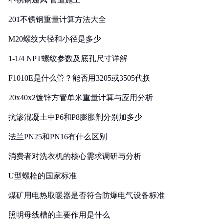
201不锈钢重量计算方法大全
M20螺纹大径和小径是多少
1-1/4 NPT螺纹参数及底孔尺寸详解
F1010E是什么管？能否用3205或3505代换
20x40x2镀锌方管单米重量计算与应用分析
抗渗混凝土中P6和P8膨胀剂分别加多少
法兰PN25和PN16有什么区别
消费者对洗衣机的核心需求调研与分析
U型螺栓的国家标准
煤矿用电热取暖器是否符合防爆电气设备标准
照明母线槽的主要作用是什么