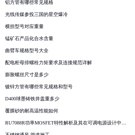
铝方管有哪些常见规格
光线传媒参投三国的星空爆冷
横担型号对应重量
锰矿石产品化合水含量
曲臂车规格型号大全
配电柜母排螺栓力矩要求及连接规范详解
膨胀螺丝尺寸是多少
镀锌方管有哪些常见规格和型号
D400球墨铸铁井盖重多少
覆膜砂的耐高温性能如何
RU7088R功率MOSFET特性解析及其在可调电源设计中的
实践
不锈钢通风 管道施工