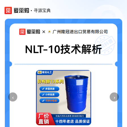
寻源宝典
‹
›