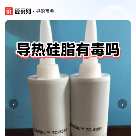
寻源宝典
‹
›