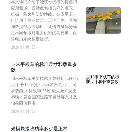
本文详细介绍了浇筑母线槽的特点和
应用领域。其特点包括良好的电气、
机械、防火和防护性能。在应用上，
广泛用于商业建筑、工业厂房、医院
和数据中心等场所，凭借自身优势满
足不同领域对电力供应的高要求，保
障电力系统稳定运行。
2026年8月4日
13米平板车的标准尺寸和载重参
数
13米平板车主要技术参数包括: a)外形
尺寸:长13m×宽2.45m,栏板高55cm b)
承载能力:标载30-35吨,最大允许总重
49吨 c)符合国家道路车辆外廓尺寸及
轴荷限值标准
2026年8月4日
光模块接收功率多少是正常