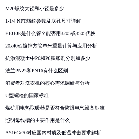
M20螺纹大径和小径是多少
1-1/4 NPT螺纹参数及底孔尺寸详解
F1010E是什么管？能否用3205或3505代换
20x40x2镀锌方管单米重量计算与应用分析
抗渗混凝土中P6和P8膨胀剂分别加多少
法兰PN25和PN16有什么区别
消费者对洗衣机的核心需求调研与分析
U型螺栓的国家标准
煤矿用电热取暖器是否符合防爆电气设备标准
照明母线槽的主要作用是什么
A516Gr70对应国内材质及低温冲击要求解析