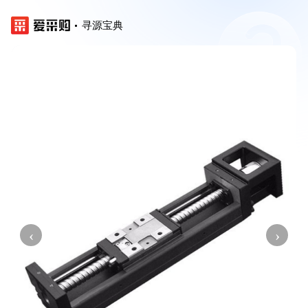
寻源宝典
‹
›