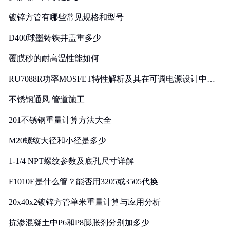
镀锌方管有哪些常见规格和型号
D400球墨铸铁井盖重多少
覆膜砂的耐高温性能如何
RU7088R功率MOSFET特性解析及其在可调电源设计中的
实践
不锈钢通风 管道施工
201不锈钢重量计算方法大全
M20螺纹大径和小径是多少
1-1/4 NPT螺纹参数及底孔尺寸详解
F1010E是什么管？能否用3205或3505代换
20x40x2镀锌方管单米重量计算与应用分析
抗渗混凝土中P6和P8膨胀剂分别加多少