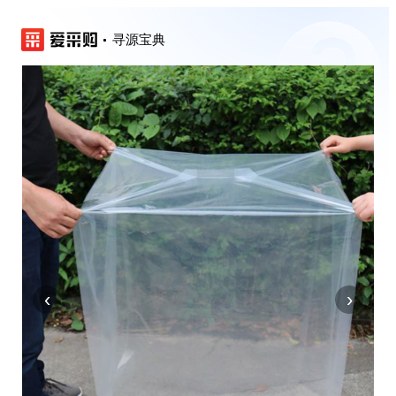
寻源宝典
‹
›