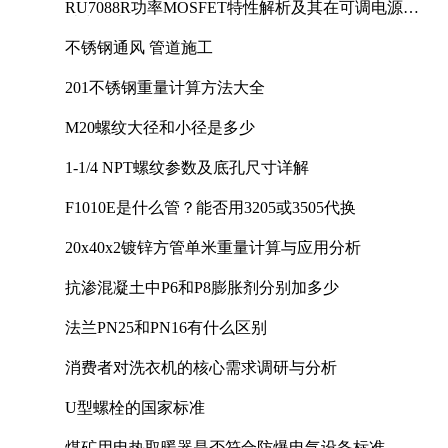
RU7088R功率MOSFET特性解析及其在可调电源设
计中的实践
不锈钢通风 管道施工
201不锈钢重量计算方法大全
M20螺纹大径和小径是多少
1-1/4 NPT螺纹参数及底孔尺寸详解
F1010E是什么管？能否用3205或3505代换
20x40x2镀锌方管单米重量计算与应用分析
抗渗混凝土中P6和P8膨胀剂分别加多少
法兰PN25和PN16有什么区别
消费者对洗衣机的核心需求调研与分析
U型螺栓的国家标准
煤矿用电热取暖器是否符合防爆电气设备标准