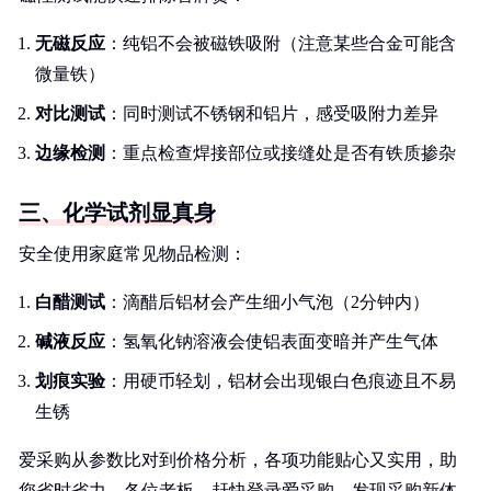
无磁反应
：纯铝不会被磁铁吸附（注意某些合金可能含
微量铁）
对比测试
：同时测试不锈钢和铝片，感受吸附力差异
边缘检测
：重点检查焊接部位或接缝处是否有铁质掺杂
三、化学试剂显真身
安全使用家庭常见物品检测：
白醋测试
：滴醋后铝材会产生细小气泡（2分钟内）
碱液反应
：氢氧化钠溶液会使铝表面变暗并产生气体
划痕实验
：用硬币轻划，铝材会出现银白色痕迹且不易
生锈
爱采购从参数比对到价格分析，各项功能贴心又实用，助
您省时省力。各位老板，赶快登录爱采购，发现采购新体