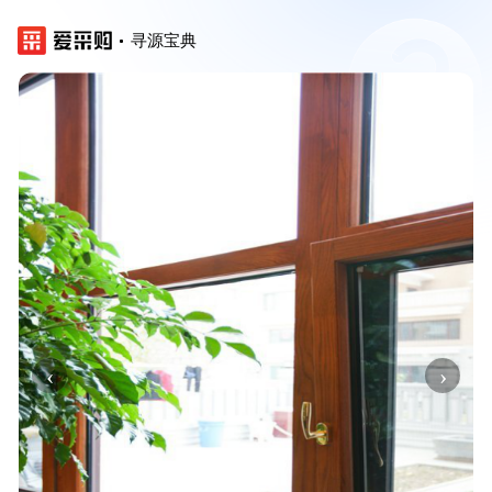
寻源宝典
‹
›