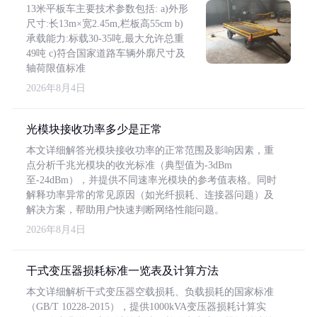
13米平板车主要技术参数包括: a)外形
尺寸:长13m×宽2.45m,栏板高55cm b)
承载能力:标载30-35吨,最大允许总重
49吨 c)符合国家道路车辆外廓尺寸及
轴荷限值标准
2026年8月4日
光模块接收功率多少是正常
本文详细解答光模块接收功率的正常范围及影响因素，重
点分析千兆光模块的收光标准（典型值为-3dBm
至-24dBm），并提供不同速率光模块的参考值表格。同时
解释功率异常的常见原因（如光纤损耗、连接器问题）及
解决方案，帮助用户快速判断网络性能问题。
2026年8月4日
干式变压器损耗标准一览表及计算方法
本文详细解析干式变压器空载损耗、负载损耗的国家标准
（GB/T 10228-2015），提供1000kVA变压器损耗计算实