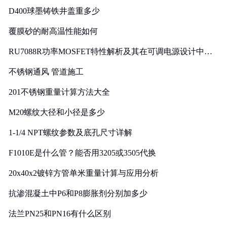
D400球墨铸铁井盖重多少
覆膜砂的耐高温性能如何
RU7088R功率MOSFET特性解析及其在可调电源设计中的
实践
不锈钢通风 管道施工
201不锈钢重量计算方法大全
M20螺纹大径和小径是多少
1-1/4 NPT螺纹参数及底孔尺寸详解
F1010E是什么管？能否用3205或3505代换
20x40x2镀锌方管单米重量计算与应用分析
抗渗混凝土中P6和P8膨胀剂分别加多少
法兰PN25和PN16有什么区别