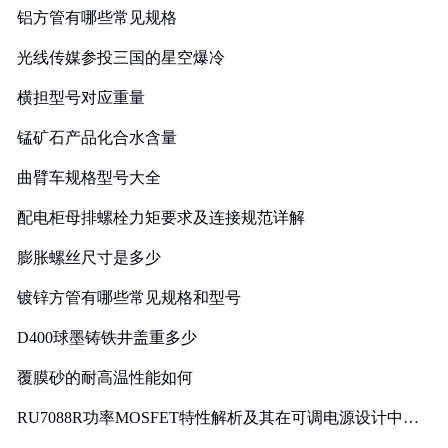
铝方管有哪些常见规格
光线传媒参投三国的星空爆冷
横担型号对应重量
锰矿石产品化合水含量
曲臂车规格型号大全
配电柜母排螺栓力矩要求及连接规范详解
膨胀螺丝尺寸是多少
镀锌方管有哪些常见规格和型号
D400球墨铸铁井盖重多少
覆膜砂的耐高温性能如何
RU7088R功率MOSFET特性解析及其在可调电源设计中的
实践