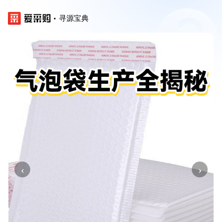
寻源宝典
‹
›