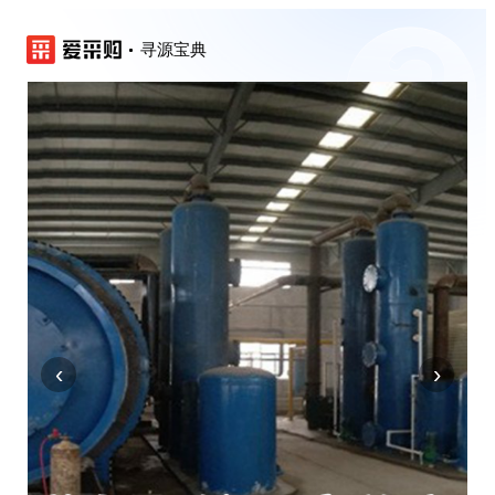
寻源宝典
‹
›