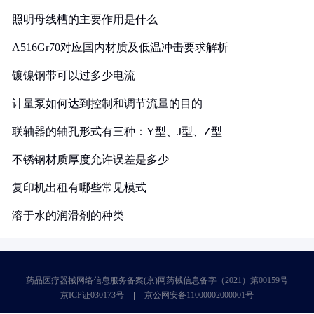
照明母线槽的主要作用是什么
A516Gr70对应国内材质及低温冲击要求解析
镀镍钢带可以过多少电流
计量泵如何达到控制和调节流量的目的
联轴器的轴孔形式有三种：Y型、J型、Z型
不锈钢材质厚度允许误差是多少
复印机出租有哪些常见模式
溶于水的润滑剂的种类
药品医疗器械网络信息服务备案(京)网药械信息备字（2021）第00159号
京ICP证030173号
京公网安备11000002000001号