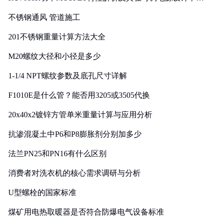
实践
不锈钢通风 管道施工
201不锈钢重量计算方法大全
M20螺纹大径和小径是多少
1-1/4 NPT螺纹参数及底孔尺寸详解
F1010E是什么管？能否用3205或3505代换
20x40x2镀锌方管单米重量计算与应用分析
抗渗混凝土中P6和P8膨胀剂分别加多少
法兰PN25和PN16有什么区别
消费者对洗衣机的核心需求调研与分析
U型螺栓的国家标准
煤矿用电热取暖器是否符合防爆电气设备标准