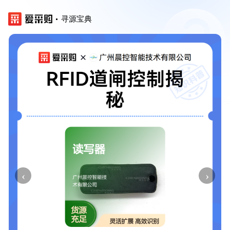
寻源宝典
‹
›