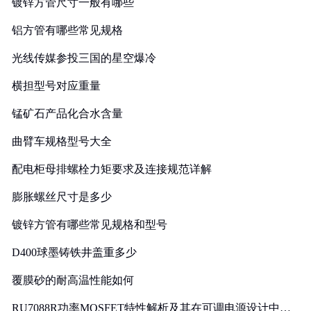
镀锌方管尺寸一般有哪些
铝方管有哪些常见规格
光线传媒参投三国的星空爆冷
横担型号对应重量
锰矿石产品化合水含量
曲臂车规格型号大全
配电柜母排螺栓力矩要求及连接规范详解
膨胀螺丝尺寸是多少
镀锌方管有哪些常见规格和型号
D400球墨铸铁井盖重多少
覆膜砂的耐高温性能如何
RU7088R功率MOSFET特性解析及其在可调电源设计中的