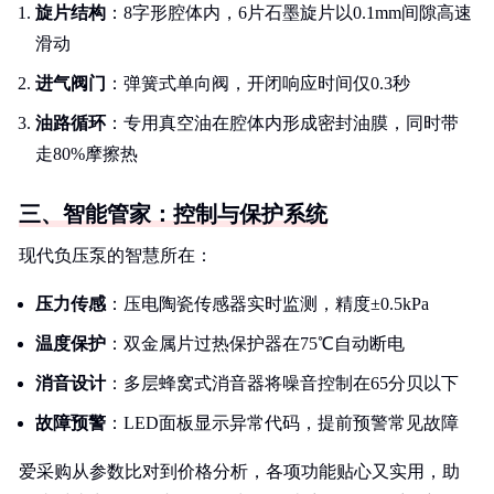
旋片结构
：8字形腔体内，6片石墨旋片以0.1mm间隙高速
滑动
进气阀门
：弹簧式单向阀，开闭响应时间仅0.3秒
油路循环
：专用真空油在腔体内形成密封油膜，同时带
走80%摩擦热
三、智能管家：控制与保护系统
现代负压泵的智慧所在：
压力传感
：压电陶瓷传感器实时监测，精度±0.5kPa
温度保护
：双金属片过热保护器在75℃自动断电
消音设计
：多层蜂窝式消音器将噪音控制在65分贝以下
故障预警
：LED面板显示异常代码，提前预警常见故障
爱采购从参数比对到价格分析，各项功能贴心又实用，助