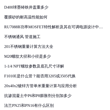
D400球墨铸铁井盖重多少
覆膜砂的耐高温性能如何
RU7088R功率MOSFET特性解析及其在可调电源设计中的
实践
不锈钢通风 管道施工
201不锈钢重量计算方法大全
M20螺纹大径和小径是多少
1-1/4 NPT螺纹参数及底孔尺寸详解
F1010E是什么管？能否用3205或3505代换
20x40x2镀锌方管单米重量计算与应用分析
抗渗混凝土中P6和P8膨胀剂分别加多少
法兰PN25和PN16有什么区别