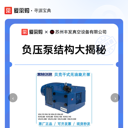
寻源宝典
‹
›