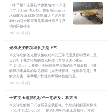
13米平板车主要技术参数包括: a)外形
尺寸:长13m×宽2.45m,栏板高55cm b)
承载能力:标载30-35吨,最大允许总重
49吨 c)符合国家道路车辆外廓尺寸及
轴荷限值标准
2026年8月4日
光模块接收功率多少是正常
本文详细解答光模块接收功率的正常范围及影响因素，重
点分析千兆光模块的收光标准（典型值为-3dBm
至-24dBm），并提供不同速率光模块的参考值表格。同时
解释功率异常的常见原因（如光纤损耗、连接器问题）及
解决方案，帮助用户快速判断网络性能问题。
2026年8月4日
干式变压器损耗标准一览表及计算方法
本文详细解析干式变压器空载损耗、负载损耗的国家标准
（GB/T 10228-2015），提供1000kVA变压器损耗计算实