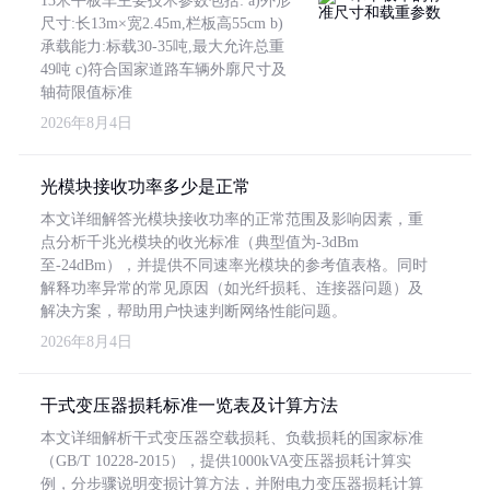
13米平板车主要技术参数包括: a)外形
尺寸:长13m×宽2.45m,栏板高55cm b)
承载能力:标载30-35吨,最大允许总重
49吨 c)符合国家道路车辆外廓尺寸及
轴荷限值标准
2026年8月4日
光模块接收功率多少是正常
本文详细解答光模块接收功率的正常范围及影响因素，重
点分析千兆光模块的收光标准（典型值为-3dBm
至-24dBm），并提供不同速率光模块的参考值表格。同时
解释功率异常的常见原因（如光纤损耗、连接器问题）及
解决方案，帮助用户快速判断网络性能问题。
2026年8月4日
干式变压器损耗标准一览表及计算方法
本文详细解析干式变压器空载损耗、负载损耗的国家标准
（GB/T 10228-2015），提供1000kVA变压器损耗计算实
例，分步骤说明变损计算方法，并附电力变压器损耗计算