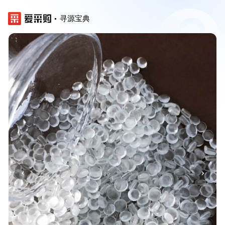
寻源宝典
‹
›