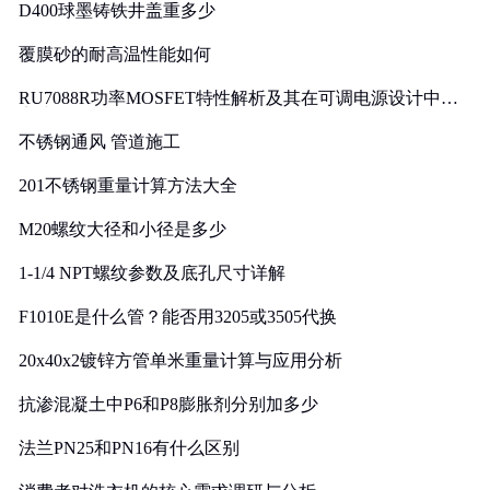
D400球墨铸铁井盖重多少
覆膜砂的耐高温性能如何
RU7088R功率MOSFET特性解析及其在可调电源设计中的
实践
不锈钢通风 管道施工
201不锈钢重量计算方法大全
M20螺纹大径和小径是多少
1-1/4 NPT螺纹参数及底孔尺寸详解
F1010E是什么管？能否用3205或3505代换
20x40x2镀锌方管单米重量计算与应用分析
抗渗混凝土中P6和P8膨胀剂分别加多少
法兰PN25和PN16有什么区别