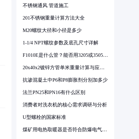
不锈钢通风 管道施工
201不锈钢重量计算方法大全
M20螺纹大径和小径是多少
1-1/4 NPT螺纹参数及底孔尺寸详解
F1010E是什么管？能否用3205或3505代
换
20x40x2镀锌方管单米重量计算与应用
分析
抗渗混凝土中P6和P8膨胀剂分别加多少
法兰PN25和PN16有什么区别
消费者对洗衣机的核心需求调研与分析
U型螺栓的国家标准
煤矿用电热取暖器是否符合防爆电气设
备标准