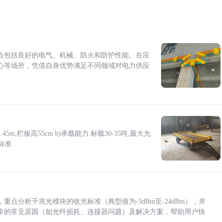
点包括良好的电气、机械、防火和防护性能。在应
心等场所，凭借自身优势满足不同领域对电力供应
5m,栏板高55cm b)承载能力:标载30-35吨,最大允
标准
点分析千兆光模块的收光标准（典型值为-3dBm至-24dBm），并
常的常见原因（如光纤损耗、连接器问题）及解决方案，帮助用户快