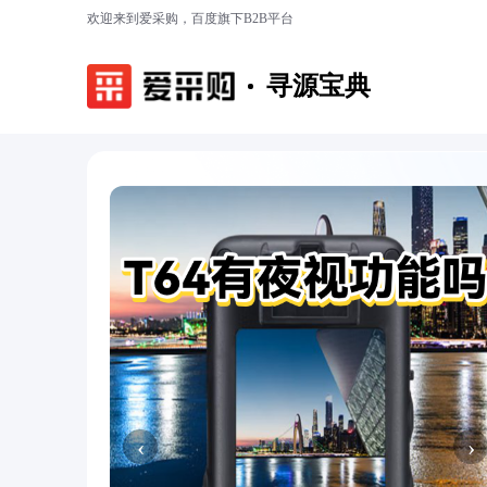
欢迎来到爱采购，百度旗下B2B平台
寻源宝典
‹
›