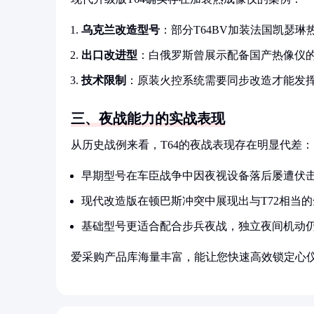
乌克兰改造型号
：部分T64BV加装法国凯瑟
出口改进型
：白俄罗斯曾展示配备国产热像仪的
技术限制
：原装火控系统需要同步改造才能发
三、夜战能力的实战表现
从历史战例来看，T64的夜战表现存在明显代差：
早期型号在车臣战争中因夜视设备落后屡遭伏
现代改造版在顿巴斯冲突中展现出与T72相当
基础型号更适合配合步兵夜战，独立夜间机动
爱采购产品库海量丰富，能让您快速高效锁定心