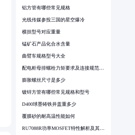
铝方管有哪些常见规格
光线传媒参投三国的星空爆冷
横担型号对应重量
锰矿石产品化合水含量
曲臂车规格型号大全
配电柜母排螺栓力矩要求及连接规范详
解
膨胀螺丝尺寸是多少
镀锌方管有哪些常见规格和型号
D400球墨铸铁井盖重多少
覆膜砂的耐高温性能如何
RU7088R功率MOSFET特性解析及其在
可调电源设计中的实践