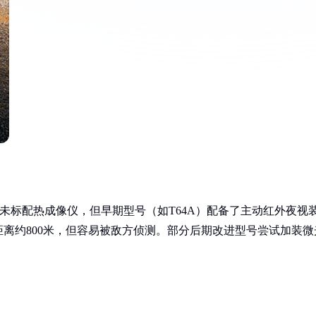
并未标配热成像仪，但早期型号（如T64A）配备了主动红外夜视
离约800米，但容易被敌方侦测。部分后期改进型号尝试加装微