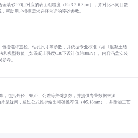
砂200目对应的表面粗糙度（Ra 3.2-6.3μm），并对比不同目数
业实践，帮助用户根据需求选择合适的喷砂参数。
力，包括螺杆直径、钻孔尺寸等参数，并依据专业标准（如《混凝土结
方法和典型数值（如混凝土强度C30下设计值约80kN）。内容涵盖安装
员参考。
底孔计算，包括外径、螺距、公差等关键参数，并提供专业数据来源
孔尺寸的常见疑问，通过公式推导给出精确推荐值（Φ5.18mm），并附加工艺