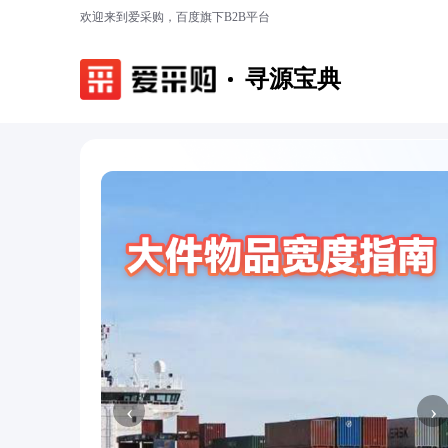
欢迎来到爱采购，百度旗下B2B平台
寻源宝典
‹
›