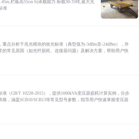
5m,栏板高55cm b)承载能力:标载30-35吨,最大允
标准
点分析千兆光模块的收光标准（典型值为-3dBm至-24dBm），并
常的常见原因（如光纤损耗、连接器问题）及解决方案，帮助用户快
/T 10228-2015），提供1000kVA变压器损耗计算实例，分步
，涵盖SCB10/SCB13等常见型号参数，指导用户快速掌握变压器