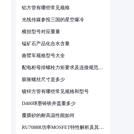
。
铝方管有哪些常见规格
光线传媒参投三国的星空爆冷
横担型号对应重量
锰矿石产品化合水含量
曲臂车规格型号大全
配电柜母排螺栓力矩要求及连接规范详
解
膨胀螺丝尺寸是多少
镀锌方管有哪些常见规格和型号
D400球墨铸铁井盖重多少
覆膜砂的耐高温性能如何
RU7088R功率MOSFET特性解析及其在
可调电源设计中的实践