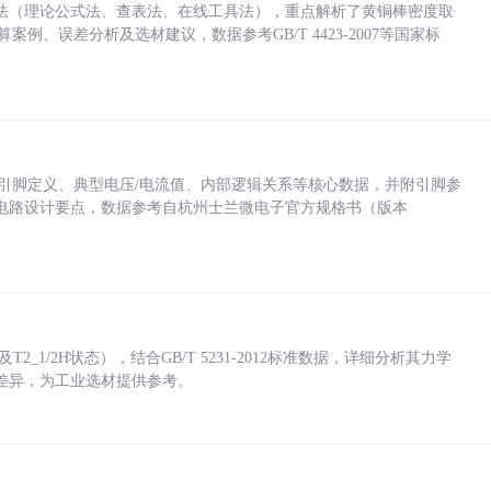
法（理论公式法、查表法、在线工具法），重点解析了黄铜棒密度取
计算案例、误差分析及选材建议，数据参考GB/T 4423-2007等国家标
括各引脚定义、典型电压/电流值、内部逻辑关系等核心数据，并附引脚参
电路设计要点，数据参考自杭州士兰微电子官方规格书（版本
_1/2H状态），结合GB/T 5231-2012标准数据，详细分析其力学
差异，为工业选材提供参考。