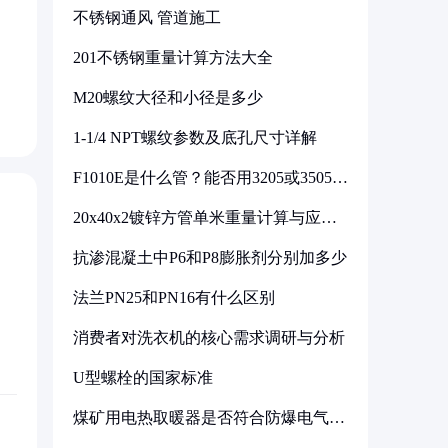
不锈钢通风 管道施工
201不锈钢重量计算方法大全
M20螺纹大径和小径是多少
1-1/4 NPT螺纹参数及底孔尺寸详解
F1010E是什么管？能否用3205或3505代
换
20x40x2镀锌方管单米重量计算与应用
分析
抗渗混凝土中P6和P8膨胀剂分别加多少
法兰PN25和PN16有什么区别
消费者对洗衣机的核心需求调研与分析
U型螺栓的国家标准
煤矿用电热取暖器是否符合防爆电气设
备标准