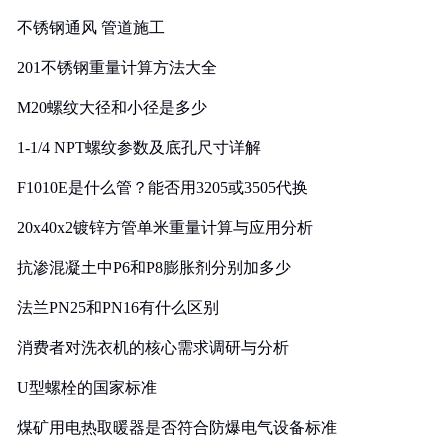
实践
不锈钢通风 管道施工
201不锈钢重量计算方法大全
M20螺纹大径和小径是多少
1-1/4 NPT螺纹参数及底孔尺寸详解
F1010E是什么管？能否用3205或3505代换
20x40x2镀锌方管单米重量计算与应用分析
抗渗混凝土中P6和P8膨胀剂分别加多少
法兰PN25和PN16有什么区别
消费者对洗衣机的核心需求调研与分析
U型螺栓的国家标准
煤矿用电热取暖器是否符合防爆电气设备标准