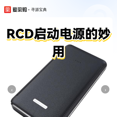
寻源宝典
‹
›