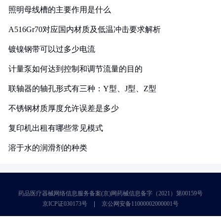
照明母线槽的主要作用是什么
A516Gr70对应国内材质及低温冲击要求解析
镀镍钢带可以过多少电流
计量泵如何达到控制和调节流量的目的
联轴器的轴孔形式有三种：Y型、J型、Z型
不锈钢材质厚度允许误差是多少
复印机出租有哪些常见模式
溶于水的润滑剂的种类
药品医疗器械网络信息服务备案(京)网药械信息备字（2021）第00159号
京ICP证030173号
京公网安备11000002000001号