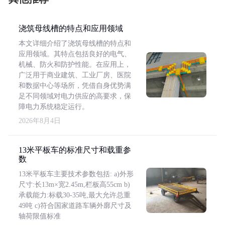
浇筑母线槽的特点和应用领域
本文详细介绍了浇筑母线槽的特点和
应用领域。其特点包括良好的电气、
机械、防火和防护性能。在应用上，
广泛用于商业建筑、工业厂房、医院
和数据中心等场所，凭借自身优势满
足不同领域对电力供应的高要求，保
障电力系统稳定运行。
2026年8月4日
13米平板车的标准尺寸和载重参
数
13米平板车主要技术参数包括: a)外形
尺寸:长13m×宽2.45m,栏板高55cm b)
承载能力:标载30-35吨,最大允许总重
49吨 c)符合国家道路车辆外廓尺寸及
轴荷限值标准