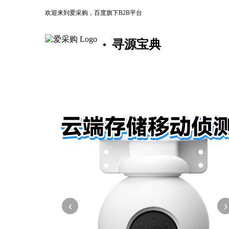
欢迎来到爱采购，百度旗下B2B平台
寻源宝典
‹
›