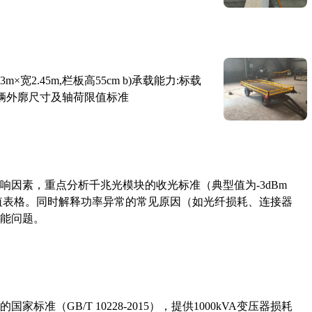
×宽2.45m,栏板高55cm b)承载能力:标载
路车辆外廓尺寸及轴荷限值标准
响因素，重点分析千兆光模块的收光标准（典型值为-3dBm
考值表格。同时解释功率异常的常见原因（如光纤损耗、连接器
能问题。
准（GB/T 10228-2015），提供1000kVA变压器损耗