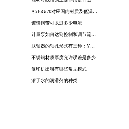
A516Gr70对应国内材质及低温冲
击要求解析
镀镍钢带可以过多少电流
计量泵如何达到控制和调节流量
的目的
联轴器的轴孔形式有三种：Y
型、J型、Z型
不锈钢材质厚度允许误差是多少
复印机出租有哪些常见模式
溶于水的润滑剂的种类