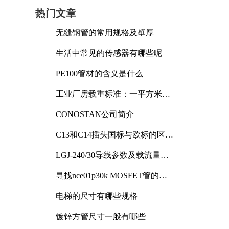
热门文章
无缝钢管的常用规格及壁厚
生活中常见的传感器有哪些呢
PE100管材的含义是什么
工业厂房载重标准：一平方米能
承受多少公斤
CONOSTAN公司简介
C13和C14插头国标与欧标的区别
及其标准解析
LGJ-240/30导线参数及载流量解
析
寻找nce01p30k MOSFET管的合
适替代型号
电梯的尺寸有哪些规格
镀锌方管尺寸一般有哪些