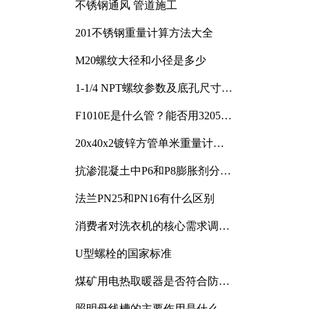
不锈钢通风 管道施工
201不锈钢重量计算方法大全
M20螺纹大径和小径是多少
1-1/4 NPT螺纹参数及底孔尺寸详
解
F1010E是什么管？能否用3205或
3505代换
20x40x2镀锌方管单米重量计算
与应用分析
抗渗混凝土中P6和P8膨胀剂分别
加多少
法兰PN25和PN16有什么区别
消费者对洗衣机的核心需求调研
与分析
U型螺栓的国家标准
煤矿用电热取暖器是否符合防爆
电气设备标准
照明母线槽的主要作用是什么