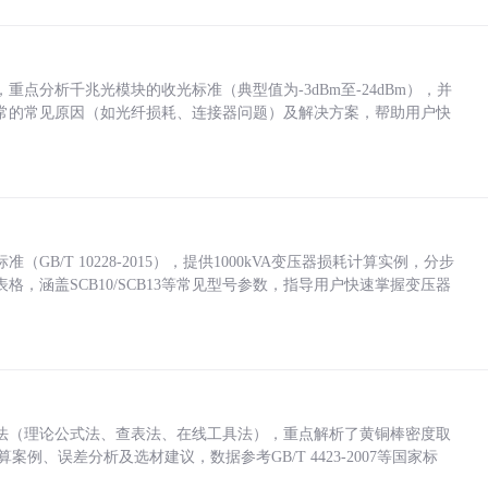
点分析千兆光模块的收光标准（典型值为-3dBm至-24dBm），并
常的常见原因（如光纤损耗、连接器问题）及解决方案，帮助用户快
/T 10228-2015），提供1000kVA变压器损耗计算实例，分步
，涵盖SCB10/SCB13等常见型号参数，指导用户快速掌握变压器
法（理论公式法、查表法、在线工具法），重点解析了黄铜棒密度取
计算案例、误差分析及选材建议，数据参考GB/T 4423-2007等国家标