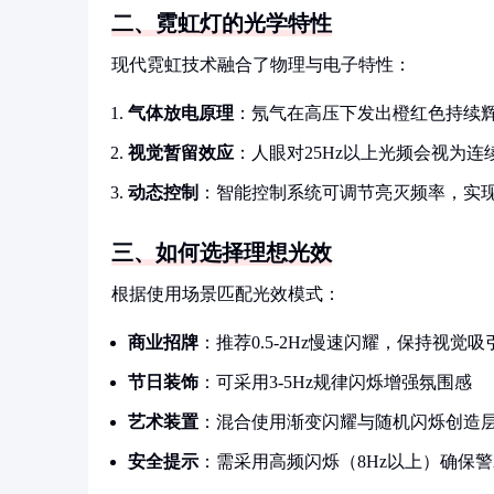
二、霓虹灯的光学特性
现代霓虹技术融合了物理与电子特性：
气体放电原理
：氖气在高压下发出橙红色持续
视觉暂留效应
：人眼对25Hz以上光频会视为
动态控制
：智能控制系统可调节亮灭频率，实
三、如何选择理想光效
根据使用场景匹配光效模式：
商业招牌
：推荐0.5-2Hz慢速闪耀，保持视觉
节日装饰
：可采用3-5Hz规律闪烁增强氛围感
艺术装置
：混合使用渐变闪耀与随机闪烁创造
安全提示
：需采用高频闪烁（8Hz以上）确保