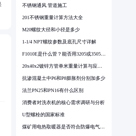
采
不锈钢通风 管道施工
201不锈钢重量计算方法大全
M20螺纹大径和小径是多少
1-1/4 NPT螺纹参数及底孔尺寸详解
F1010E是什么管？能否用3205或3505代
换
20x40x2镀锌方管单米重量计算与应用
分析
抗渗混凝土中P6和P8膨胀剂分别加多少
法兰PN25和PN16有什么区别
消费者对洗衣机的核心需求调研与分析
U型螺栓的国家标准
煤矿用电热取暖器是否符合防爆电气设
备标准