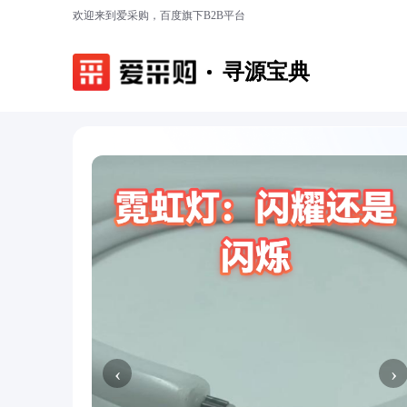
欢迎来到爱采购，百度旗下B2B平台
寻源宝典
‹
›