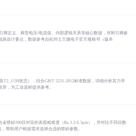
括各引脚定义、典型电压/电流值、内部逻辑关系等核心数据，并附引脚参
电路设计要点，数据参考自杭州士兰微电子官方规格书（版本
_1/2H状态），结合GB/T 5231-2012标准数据，详细分析其力学
差异，为工业选材提供参考。
砂200目对应的表面粗糙度（Ra 3.2-6.3μm），并对比不同目数
业实践，帮助用户根据需求选择合适的喷砂参数。