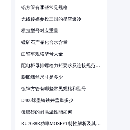
铝方管有哪些常见规格
光线传媒参投三国的星空爆冷
横担型号对应重量
锰矿石产品化合水含量
曲臂车规格型号大全
配电柜母排螺栓力矩要求及连接规范详
解
膨胀螺丝尺寸是多少
镀锌方管有哪些常见规格和型号
D400球墨铸铁井盖重多少
覆膜砂的耐高温性能如何
RU7088R功率MOSFET特性解析及其在
可调电源设计中的实践