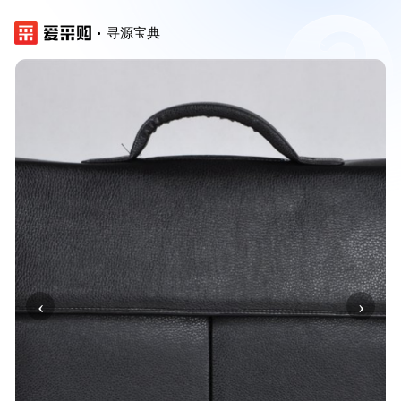
寻源宝典
‹
›