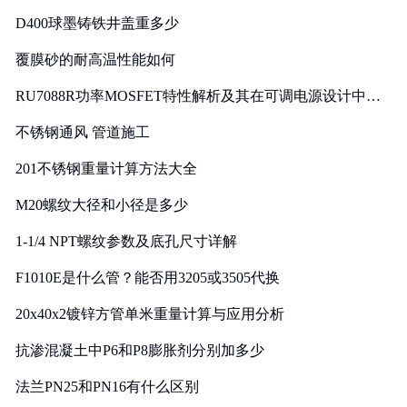
D400球墨铸铁井盖重多少
覆膜砂的耐高温性能如何
RU7088R功率MOSFET特性解析及其在可调电源设计中的
实践
不锈钢通风 管道施工
201不锈钢重量计算方法大全
M20螺纹大径和小径是多少
1-1/4 NPT螺纹参数及底孔尺寸详解
F1010E是什么管？能否用3205或3505代换
20x40x2镀锌方管单米重量计算与应用分析
抗渗混凝土中P6和P8膨胀剂分别加多少
法兰PN25和PN16有什么区别