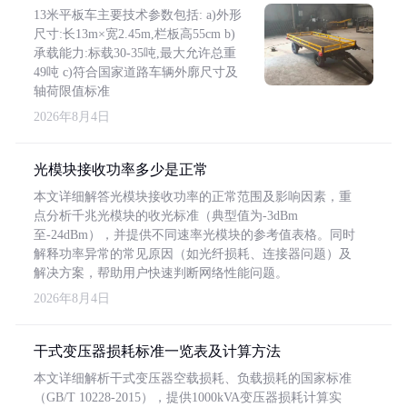
13米平板车主要技术参数包括: a)外形
尺寸:长13m×宽2.45m,栏板高55cm b)
承载能力:标载30-35吨,最大允许总重
49吨 c)符合国家道路车辆外廓尺寸及
轴荷限值标准
2026年8月4日
光模块接收功率多少是正常
本文详细解答光模块接收功率的正常范围及影响因素，重
点分析千兆光模块的收光标准（典型值为-3dBm
至-24dBm），并提供不同速率光模块的参考值表格。同时
解释功率异常的常见原因（如光纤损耗、连接器问题）及
解决方案，帮助用户快速判断网络性能问题。
2026年8月4日
干式变压器损耗标准一览表及计算方法
本文详细解析干式变压器空载损耗、负载损耗的国家标准
（GB/T 10228-2015），提供1000kVA变压器损耗计算实