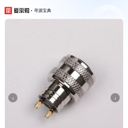
寻源宝典
‹
›