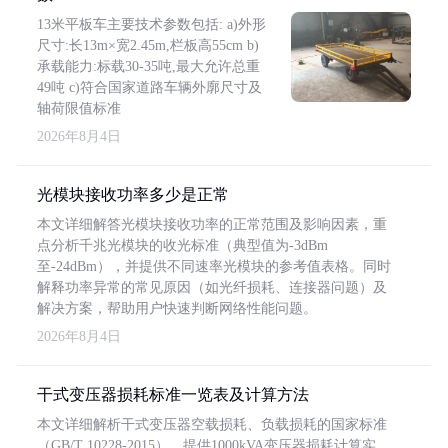
13米平板车主要技术参数包括: a)外形
尺寸:长13m×宽2.45m,栏板高55cm b)
承载能力:标载30-35吨,最大允许总重
49吨 c)符合国家道路车辆外廓尺寸及
轴荷限值标准
2026年8月4日
光模块接收功率多少是正常
本文详细解答光模块接收功率的正常范围及影响因素，重
点分析千兆光模块的收光标准（典型值为-3dBm
至-24dBm），并提供不同速率光模块的参考值表格。同时
解释功率异常的常见原因（如光纤损耗、连接器问题）及
解决方案，帮助用户快速判断网络性能问题。
2026年8月4日
干式变压器损耗标准一览表及计算方法
本文详细解析干式变压器空载损耗、负载损耗的国家标准
（GB/T 10228-2015），提供1000kVA变压器损耗计算实