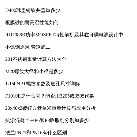
D400球墨铸铁井盖重多少
覆膜砂的耐高温性能如何
RU7088R功率MOSFET特性解析及其在可调电源设计中的
实践
不锈钢通风 管道施工
201不锈钢重量计算方法大全
M20螺纹大径和小径是多少
1-1/4 NPT螺纹参数及底孔尺寸详解
F1010E是什么管？能否用3205或3505代换
20x40x2镀锌方管单米重量计算与应用分析
抗渗混凝土中P6和P8膨胀剂分别加多少
法兰PN25和PN16有什么区别