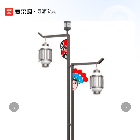
寻源宝典
‹
›