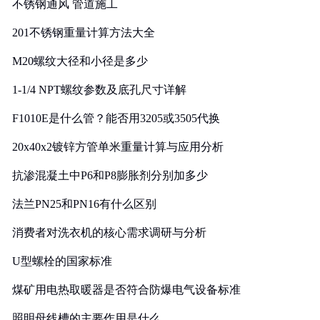
不锈钢通风 管道施工
201不锈钢重量计算方法大全
M20螺纹大径和小径是多少
1-1/4 NPT螺纹参数及底孔尺寸详解
F1010E是什么管？能否用3205或3505代换
20x40x2镀锌方管单米重量计算与应用分析
抗渗混凝土中P6和P8膨胀剂分别加多少
法兰PN25和PN16有什么区别
消费者对洗衣机的核心需求调研与分析
U型螺栓的国家标准
煤矿用电热取暖器是否符合防爆电气设备标准
照明母线槽的主要作用是什么