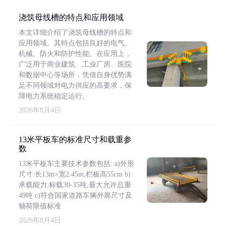
浇筑母线槽的特点和应用领域
本文详细介绍了浇筑母线槽的特点和
应用领域。其特点包括良好的电气、
机械、防火和防护性能。在应用上，
广泛用于商业建筑、工业厂房、医院
和数据中心等场所，凭借自身优势满
足不同领域对电力供应的高要求，保
障电力系统稳定运行。
2026年8月4日
13米平板车的标准尺寸和载重参
数
13米平板车主要技术参数包括: a)外形
尺寸:长13m×宽2.45m,栏板高55cm b)
承载能力:标载30-35吨,最大允许总重
49吨 c)符合国家道路车辆外廓尺寸及
轴荷限值标准
2026年8月4日