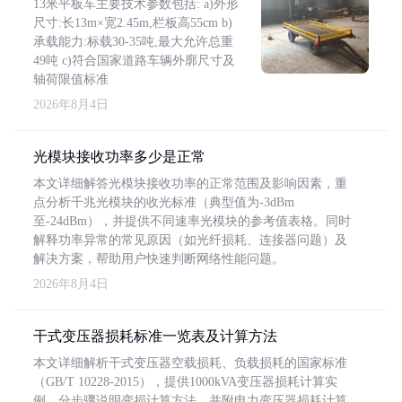
13米平板车主要技术参数包括: a)外形
尺寸:长13m×宽2.45m,栏板高55cm b)
承载能力:标载30-35吨,最大允许总重
49吨 c)符合国家道路车辆外廓尺寸及
轴荷限值标准
2026年8月4日
光模块接收功率多少是正常
本文详细解答光模块接收功率的正常范围及影响因素，重
点分析千兆光模块的收光标准（典型值为-3dBm
至-24dBm），并提供不同速率光模块的参考值表格。同时
解释功率异常的常见原因（如光纤损耗、连接器问题）及
解决方案，帮助用户快速判断网络性能问题。
2026年8月4日
干式变压器损耗标准一览表及计算方法
本文详细解析干式变压器空载损耗、负载损耗的国家标准
（GB/T 10228-2015），提供1000kVA变压器损耗计算实
例，分步骤说明变损计算方法，并附电力变压器损耗计算