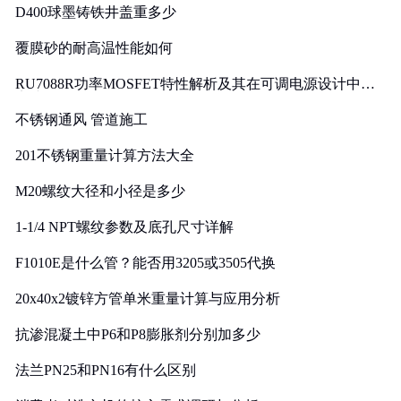
D400球墨铸铁井盖重多少
覆膜砂的耐高温性能如何
RU7088R功率MOSFET特性解析及其在可调电源设计中的
实践
不锈钢通风 管道施工
201不锈钢重量计算方法大全
M20螺纹大径和小径是多少
1-1/4 NPT螺纹参数及底孔尺寸详解
F1010E是什么管？能否用3205或3505代换
20x40x2镀锌方管单米重量计算与应用分析
抗渗混凝土中P6和P8膨胀剂分别加多少
法兰PN25和PN16有什么区别