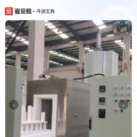
寻源宝典
‹
›