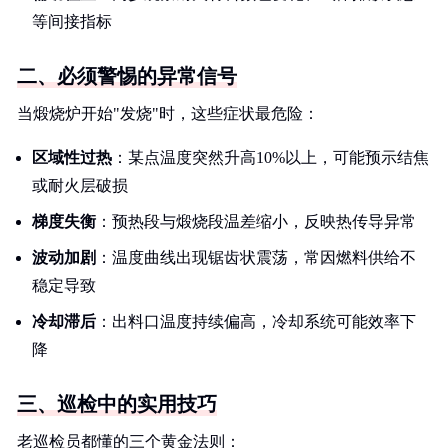
等间接指标
二、必须警惕的异常信号
当煅烧炉开始"发烧"时，这些症状最危险：
区域性过热
：某点温度突然升高10%以上，可能预示结焦
或耐火层破损
梯度失衡
：预热段与煅烧段温差缩小，反映热传导异常
波动加剧
：温度曲线出现锯齿状震荡，常因燃料供给不
稳定导致
冷却滞后
：出料口温度持续偏高，冷却系统可能效率下
降
三、巡检中的实用技巧
老巡检员都懂的三个黄金法则：