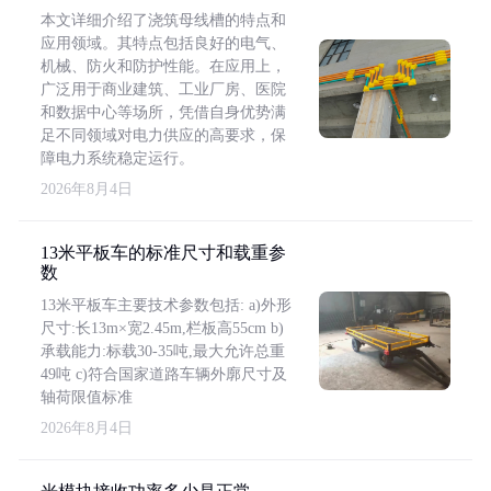
本文详细介绍了浇筑母线槽的特点和
应用领域。其特点包括良好的电气、
机械、防火和防护性能。在应用上，
广泛用于商业建筑、工业厂房、医院
和数据中心等场所，凭借自身优势满
足不同领域对电力供应的高要求，保
障电力系统稳定运行。
2026年8月4日
13米平板车的标准尺寸和载重参
数
13米平板车主要技术参数包括: a)外形
尺寸:长13m×宽2.45m,栏板高55cm b)
承载能力:标载30-35吨,最大允许总重
49吨 c)符合国家道路车辆外廓尺寸及
轴荷限值标准
2026年8月4日