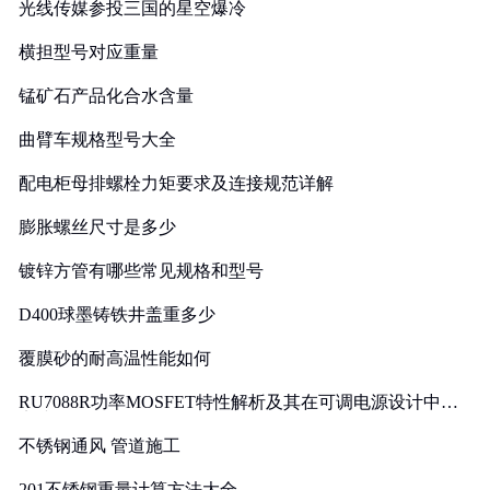
光线传媒参投三国的星空爆冷
横担型号对应重量
锰矿石产品化合水含量
曲臂车规格型号大全
配电柜母排螺栓力矩要求及连接规范详解
膨胀螺丝尺寸是多少
镀锌方管有哪些常见规格和型号
D400球墨铸铁井盖重多少
覆膜砂的耐高温性能如何
RU7088R功率MOSFET特性解析及其在可调电源设计中的
实践
不锈钢通风 管道施工
201不锈钢重量计算方法大全