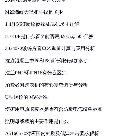
M20螺纹大径和小径是多少
1-1/4 NPT螺纹参数及底孔尺寸详解
F1010E是什么管？能否用3205或3505代换
20x40x2镀锌方管单米重量计算与应用分析
抗渗混凝土中P6和P8膨胀剂分别加多少
法兰PN25和PN16有什么区别
消费者对洗衣机的核心需求调研与分析
U型螺栓的国家标准
煤矿用电热取暖器是否符合防爆电气设备标准
照明母线槽的主要作用是什么
A516Gr70对应国内材质及低温冲击要求解析