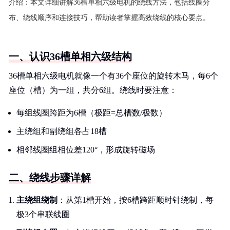
介绍：
本文详细讲解36槽单相六级电机的绕线方法，包括线圈分
布、绕线顺序和连接技巧，帮助读者掌握高效绕线的核心要点。
一、认识36槽单相六级结构
36槽单相六级电机就像一个有36个座位的旋转木马，每6个
座位（槽）为一组，共分6组。绕线时要注意：
每组线圈跨距为6槽（极距=总槽数/极数）
主绕组和副绕组各占18槽
相邻线圈组相位差120°，形成旋转磁场
二、绕线步骤详解
主绕组绕制
：从第1槽开始，按6槽跨距顺时针绕制，每
极3个串联线圈