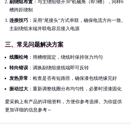
副绕组布置
：与主绕组错开30°机械角（即3槽），同样6
槽跨距绕制
连接技巧
：采用"尾接头"方式串联，确保电流方向一致。
主副绕组末端并联电容后接入电源
三、常见问题解决方案
线圈松垮
：用槽楔固定，绕线时保持张力均匀
转向错误
：调换副绕组接线端即可反转
发热异常
：检查是否有短路匝，确保漆包线绝缘完好
振动过大
：重新调整线圈分布均匀性，必要时浸漆固化
爱采购上有产品的详细资料，方便你参考选择。为你提供
更加详细的信息参考～