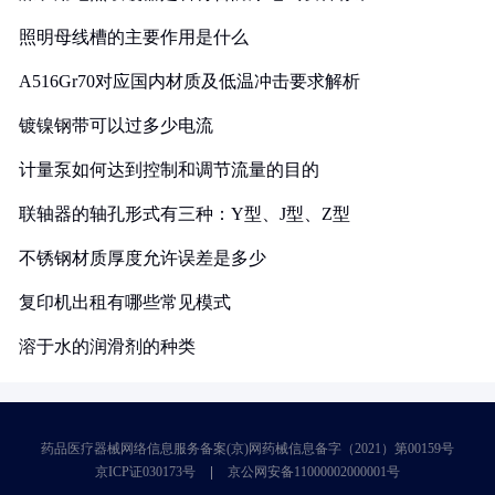
照明母线槽的主要作用是什么
A516Gr70对应国内材质及低温冲击要求解析
镀镍钢带可以过多少电流
计量泵如何达到控制和调节流量的目的
联轴器的轴孔形式有三种：Y型、J型、Z型
不锈钢材质厚度允许误差是多少
复印机出租有哪些常见模式
溶于水的润滑剂的种类
药品医疗器械网络信息服务备案(京)网药械信息备字（2021）第00159号
京ICP证030173号
京公网安备11000002000001号