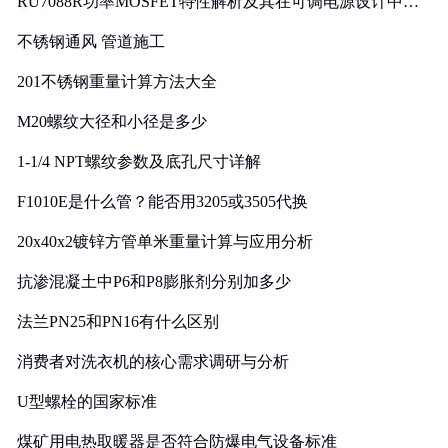
RU7088R功率MOSFET特性解析及其在可调电源设计中的
实践
不锈钢通风 管道施工
201不锈钢重量计算方法大全
M20螺纹大径和小径是多少
1-1/4 NPT螺纹参数及底孔尺寸详解
F1010E是什么管？能否用3205或3505代换
20x40x2镀锌方管单米重量计算与应用分析
抗渗混凝土中P6和P8膨胀剂分别加多少
法兰PN25和PN16有什么区别
消费者对洗衣机的核心需求调研与分析
U型螺栓的国家标准
煤矿用电热取暖器是否符合防爆电气设备标准