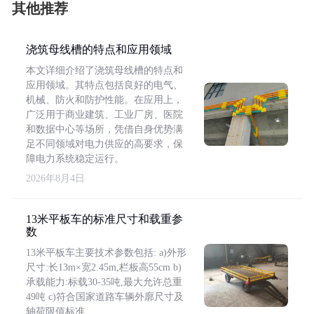
其他推荐
浇筑母线槽的特点和应用领域
本文详细介绍了浇筑母线槽的特点和
应用领域。其特点包括良好的电气、
机械、防火和防护性能。在应用上，
广泛用于商业建筑、工业厂房、医院
和数据中心等场所，凭借自身优势满
足不同领域对电力供应的高要求，保
障电力系统稳定运行。
2026年8月4日
13米平板车的标准尺寸和载重参
数
13米平板车主要技术参数包括: a)外形
尺寸:长13m×宽2.45m,栏板高55cm b)
承载能力:标载30-35吨,最大允许总重
49吨 c)符合国家道路车辆外廓尺寸及
轴荷限值标准