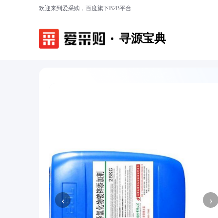
欢迎来到爱采购，百度旗下B2B平台
寻源宝典
‹
›