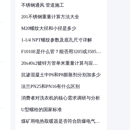
不锈钢通风 管道施工
201不锈钢重量计算方法大全
M20螺纹大径和小径是多少
1-1/4 NPT螺纹参数及底孔尺寸详解
F1010E是什么管？能否用3205或3505代
换
20x40x2镀锌方管单米重量计算与应用
分析
抗渗混凝土中P6和P8膨胀剂分别加多少
法兰PN25和PN16有什么区别
消费者对洗衣机的核心需求调研与分析
U型螺栓的国家标准
煤矿用电热取暖器是否符合防爆电气设
备标准