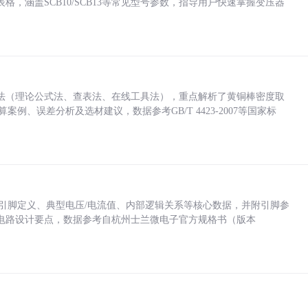
，涵盖SCB10/SCB13等常见型号参数，指导用户快速掌握变压器
法（理论公式法、查表法、在线工具法），重点解析了黄铜棒密度取
计算案例、误差分析及选材建议，数据参考GB/T 4423-2007等国家标
括各引脚定义、典型电压/电流值、内部逻辑关系等核心数据，并附引脚参
电路设计要点，数据参考自杭州士兰微电子官方规格书（版本