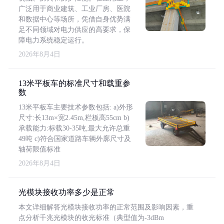
广泛用于商业建筑、工业厂房、医院
和数据中心等场所，凭借自身优势满
足不同领域对电力供应的高要求，保
障电力系统稳定运行。
2026年8月4日
13米平板车的标准尺寸和载重参
数
13米平板车主要技术参数包括: a)外形
尺寸:长13m×宽2.45m,栏板高55cm b)
承载能力:标载30-35吨,最大允许总重
49吨 c)符合国家道路车辆外廓尺寸及
轴荷限值标准
2026年8月4日
光模块接收功率多少是正常
本文详细解答光模块接收功率的正常范围及影响因素，重
点分析千兆光模块的收光标准（典型值为-3dBm