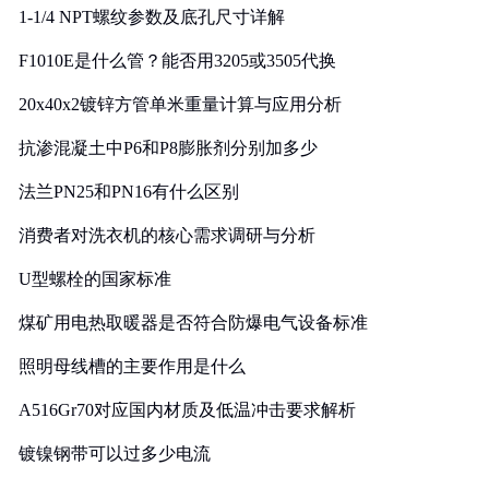
1-1/4 NPT螺纹参数及底孔尺寸详解
F1010E是什么管？能否用3205或3505代换
20x40x2镀锌方管单米重量计算与应用分析
抗渗混凝土中P6和P8膨胀剂分别加多少
法兰PN25和PN16有什么区别
消费者对洗衣机的核心需求调研与分析
U型螺栓的国家标准
煤矿用电热取暖器是否符合防爆电气设备标准
照明母线槽的主要作用是什么
A516Gr70对应国内材质及低温冲击要求解析
镀镍钢带可以过多少电流