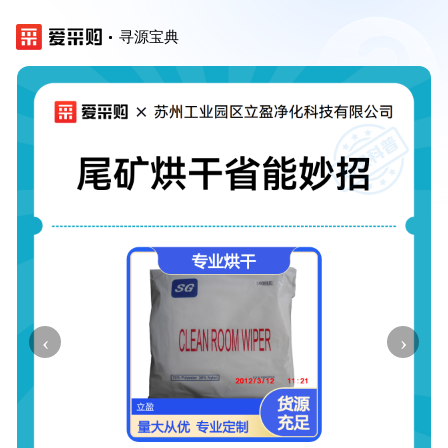
寻源宝典
‹
›