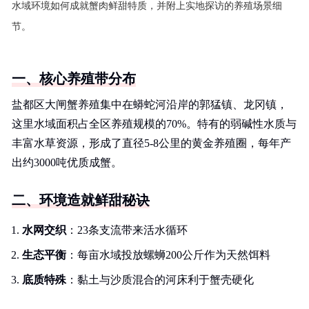
水域环境如何成就蟹肉鲜甜特质，并附上实地探访的养殖场景细
节。
一、核心养殖带分布
盐都区大闸蟹养殖集中在蟒蛇河沿岸的郭猛镇、龙冈镇，
这里水域面积占全区养殖规模的70%。特有的弱碱性水质与
丰富水草资源，形成了直径5-8公里的黄金养殖圈，每年产
出约3000吨优质成蟹。
二、环境造就鲜甜秘诀
水网交织
：23条支流带来活水循环
生态平衡
：每亩水域投放螺蛳200公斤作为天然饵料
底质特殊
：黏土与沙质混合的河床利于蟹壳硬化