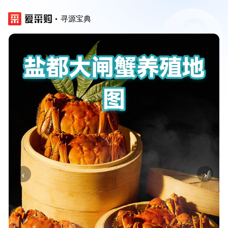
寻源宝典
‹
›