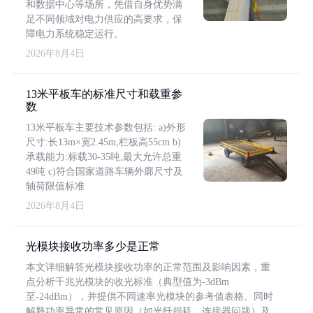
和数据中心等场所，凭借自身优势满
足不同领域对电力供应的高要求，保
障电力系统稳定运行。
2026年8月4日
13米平板车的标准尺寸和载重参
数
13米平板车主要技术参数包括: a)外形
尺寸:长13m×宽2.45m,栏板高55cm b)
承载能力:标载30-35吨,最大允许总重
49吨 c)符合国家道路车辆外廓尺寸及
轴荷限值标准
2026年8月4日
光模块接收功率多少是正常
本文详细解答光模块接收功率的正常范围及影响因素，重
点分析千兆光模块的收光标准（典型值为-3dBm
至-24dBm），并提供不同速率光模块的参考值表格。同时
解释功率异常的常见原因（如光纤损耗、连接器问题）及