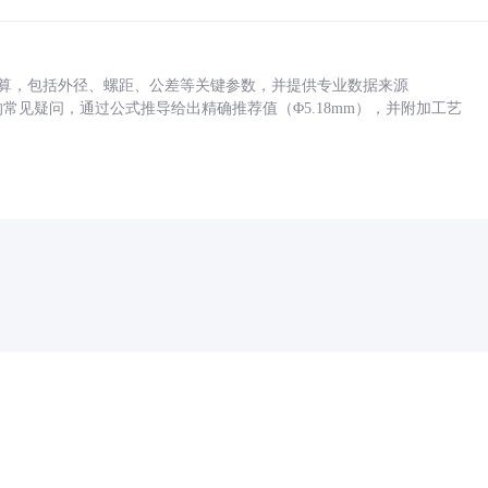
底孔计算，包括外径、螺距、公差等关键参数，并提供专业数据来源
孔尺寸的常见疑问，通过公式推导给出精确推荐值（Φ5.18mm），并附加工艺
药品医疗器械网络信息服务备案(京)网药械信息备字（2021）第00159号
京ICP证030173号
京公网安备11000002000001号