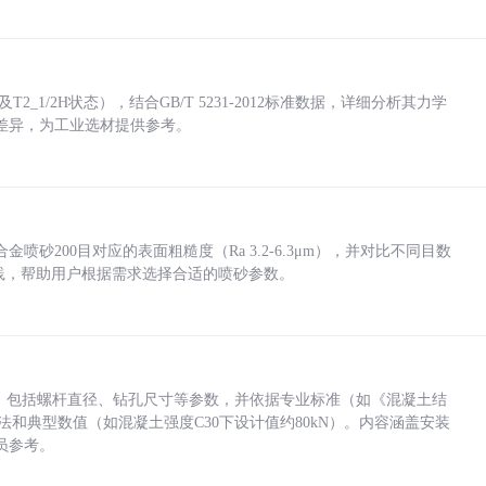
_1/2H状态），结合GB/T 5231-2012标准数据，详细分析其力学
差异，为工业选材提供参考。
砂200目对应的表面粗糙度（Ra 3.2-6.3μm），并对比不同目数
业实践，帮助用户根据需求选择合适的喷砂参数。
力，包括螺杆直径、钻孔尺寸等参数，并依据专业标准（如《混凝土结
方法和典型数值（如混凝土强度C30下设计值约80kN）。内容涵盖安装
员参考。