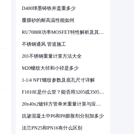
D400球墨铸铁井盖重多少
覆膜砂的耐高温性能如何
RU7088R功率MOSFET特性解析及其在
可调电源设计中的实践
不锈钢通风 管道施工
201不锈钢重量计算方法大全
M20螺纹大径和小径是多少
1-1/4 NPT螺纹参数及底孔尺寸详解
F1010E是什么管？能否用3205或3505代
换
20x40x2镀锌方管单米重量计算与应用
分析
抗渗混凝土中P6和P8膨胀剂分别加多少
法兰PN25和PN16有什么区别