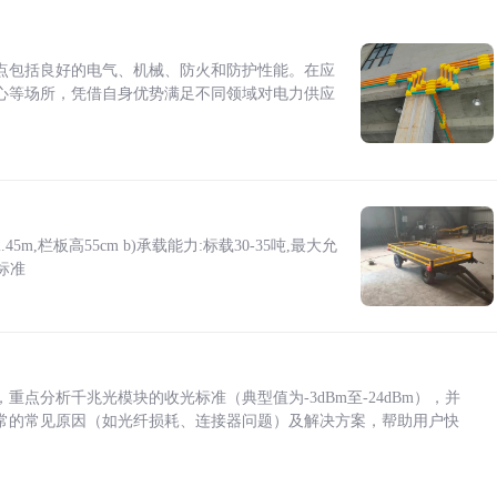
点包括良好的电气、机械、防火和防护性能。在应
心等场所，凭借自身优势满足不同领域对电力供应
5m,栏板高55cm b)承载能力:标载30-35吨,最大允
标准
点分析千兆光模块的收光标准（典型值为-3dBm至-24dBm），并
常的常见原因（如光纤损耗、连接器问题）及解决方案，帮助用户快