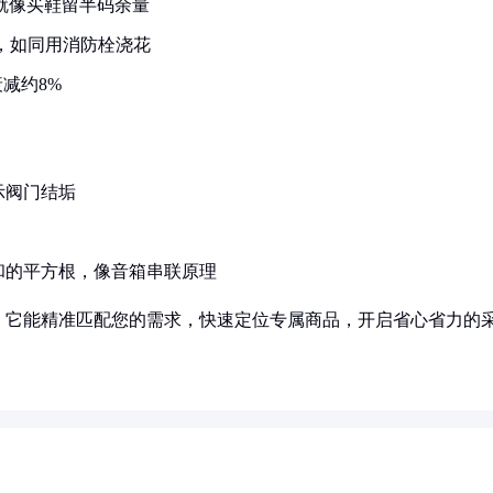
就像买鞋留半码余量
%，如同用消防栓浇花
减约8%
示阀门结垢
方和的平方根，像音箱串联原理
！它能精准匹配您的需求，快速定位专属商品，开启省心省力的