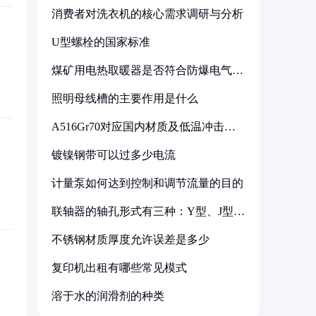
消费者对洗衣机的核心需求调研与分析
U型螺栓的国家标准
煤矿用电热取暖器是否符合防爆电气设
备标准
照明母线槽的主要作用是什么
A516Gr70对应国内材质及低温冲击要
求解析
镀镍钢带可以过多少电流
计量泵如何达到控制和调节流量的目的
联轴器的轴孔形式有三种：Y型、J型、
Z型
不锈钢材质厚度允许误差是多少
复印机出租有哪些常见模式
溶于水的润滑剂的种类