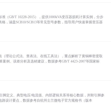
/T 10228-2015），提供1000kVA变压器损耗计算实例，分步
，涵盖SCB10/SCB13等常见型号参数，指导用户快速掌握变压器
法（理论公式法、查表法、在线工具法），重点解析了黄铜棒密度取
计算案例、误差分析及选材建议，数据参考GB/T 4423-2007等国家标
括各引脚定义、典型电压/电流值、内部逻辑关系等核心数据，并附引脚参
电路设计要点，数据参考自杭州士兰微电子官方规格书（版本