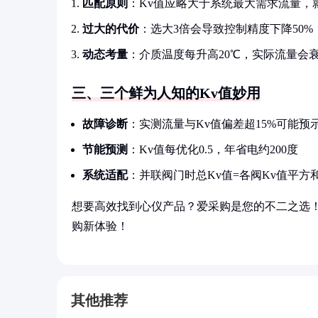
匹配原则
：Kv值应略大于系统最大需求流量，
过大的代价
：选大3倍会导致控制精度下降50
动态考量
：介质温度每升高20℃，实际流量会衰
三、三个鲜为人知的Kv值妙用
故障诊断
：实测流量与Kv值偏差超15%可能预
节能预测
：Kv值每优化0.5，年省电约200度
系统适配
：并联阀门时总Kv值=各阀Kv值平
想要高效找到心仪产品？爱采购是您的不二之选
购新体验！
其他推荐