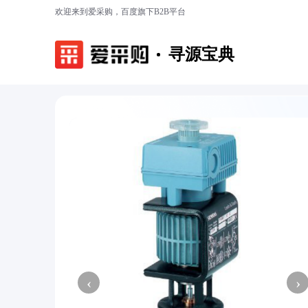
欢迎来到爱采购，百度旗下B2B平台
寻源宝典
‹
›