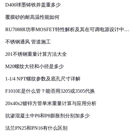
D400球墨铸铁井盖重多少
覆膜砂的耐高温性能如何
RU7088R功率MOSFET特性解析及其在可调电源设计中的
实践
不锈钢通风 管道施工
201不锈钢重量计算方法大全
M20螺纹大径和小径是多少
1-1/4 NPT螺纹参数及底孔尺寸详解
F1010E是什么管？能否用3205或3505代换
20x40x2镀锌方管单米重量计算与应用分析
抗渗混凝土中P6和P8膨胀剂分别加多少
法兰PN25和PN16有什么区别