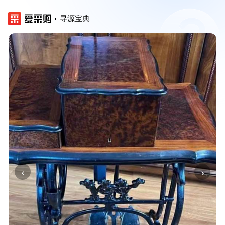
寻源宝典
‹
›