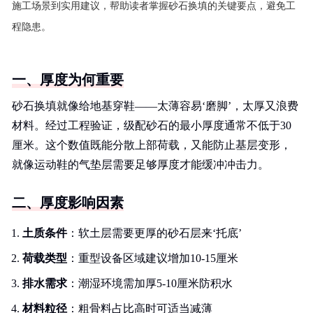
施工场景到实用建议，帮助读者掌握砂石换填的关键要点，避免工
程隐患。
一、厚度为何重要
砂石换填就像给地基穿鞋——太薄容易‘磨脚’，太厚又浪费
材料。经过工程验证，级配砂石的最小厚度通常不低于30
厘米。这个数值既能分散上部荷载，又能防止基层变形，
就像运动鞋的气垫层需要足够厚度才能缓冲冲击力。
二、厚度影响因素
土质条件
：软土层需要更厚的砂石层来‘托底’
荷载类型
：重型设备区域建议增加10-15厘米
排水需求
：潮湿环境需加厚5-10厘米防积水
材料粒径
：粗骨料占比高时可适当减薄