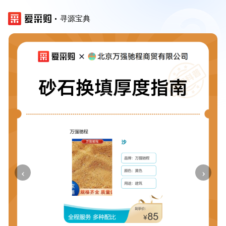
寻源宝典
‹
›