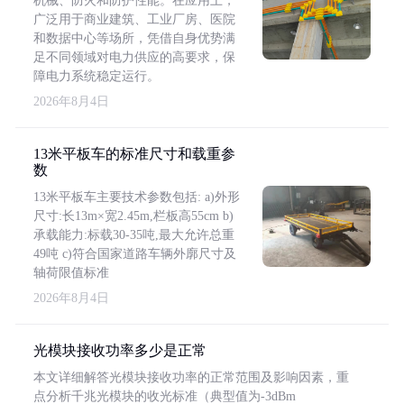
机械、防火和防护性能。在应用上，
广泛用于商业建筑、工业厂房、医院
和数据中心等场所，凭借自身优势满
足不同领域对电力供应的高要求，保
障电力系统稳定运行。
2026年8月4日
13米平板车的标准尺寸和载重参
数
13米平板车主要技术参数包括: a)外形
尺寸:长13m×宽2.45m,栏板高55cm b)
承载能力:标载30-35吨,最大允许总重
49吨 c)符合国家道路车辆外廓尺寸及
轴荷限值标准
2026年8月4日
光模块接收功率多少是正常
本文详细解答光模块接收功率的正常范围及影响因素，重
点分析千兆光模块的收光标准（典型值为-3dBm