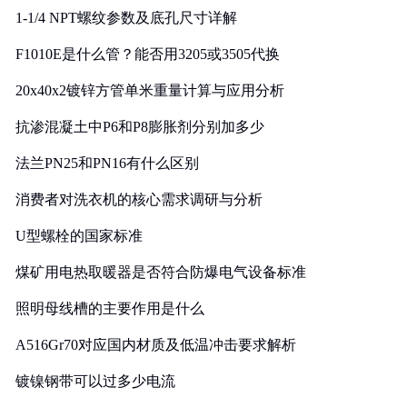
1-1/4 NPT螺纹参数及底孔尺寸详解
F1010E是什么管？能否用3205或3505代换
20x40x2镀锌方管单米重量计算与应用分析
抗渗混凝土中P6和P8膨胀剂分别加多少
法兰PN25和PN16有什么区别
消费者对洗衣机的核心需求调研与分析
U型螺栓的国家标准
煤矿用电热取暖器是否符合防爆电气设备标准
照明母线槽的主要作用是什么
A516Gr70对应国内材质及低温冲击要求解析
镀镍钢带可以过多少电流