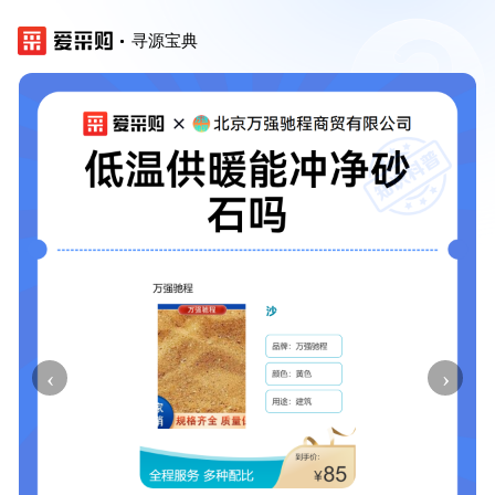
寻源宝典
‹
›