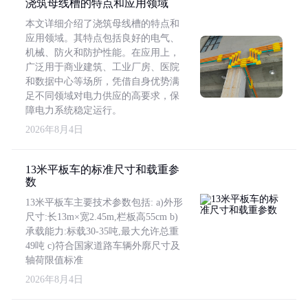
浇筑母线槽的特点和应用领域
本文详细介绍了浇筑母线槽的特点和
应用领域。其特点包括良好的电气、
机械、防火和防护性能。在应用上，
广泛用于商业建筑、工业厂房、医院
和数据中心等场所，凭借自身优势满
足不同领域对电力供应的高要求，保
障电力系统稳定运行。
2026年8月4日
13米平板车的标准尺寸和载重参
数
13米平板车主要技术参数包括: a)外形
尺寸:长13m×宽2.45m,栏板高55cm b)
承载能力:标载30-35吨,最大允许总重
49吨 c)符合国家道路车辆外廓尺寸及
轴荷限值标准
2026年8月4日