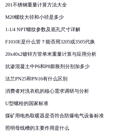
201不锈钢重量计算方法大全
M20螺纹大径和小径是多少
1-1/4 NPT螺纹参数及底孔尺寸详解
F1010E是什么管？能否用3205或3505代换
20x40x2镀锌方管单米重量计算与应用分析
抗渗混凝土中P6和P8膨胀剂分别加多少
法兰PN25和PN16有什么区别
消费者对洗衣机的核心需求调研与分析
U型螺栓的国家标准
煤矿用电热取暖器是否符合防爆电气设备标准
照明母线槽的主要作用是什么